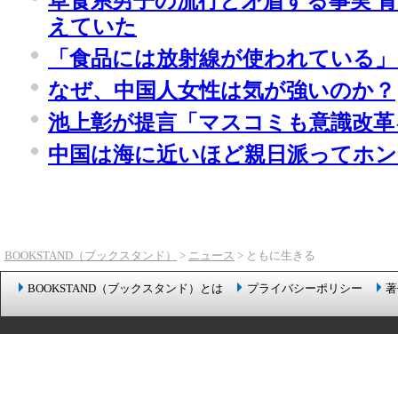
草食系男子の流行と矛盾する事実 青
えていた
「食品には放射線が使われている」
なぜ、中国人女性は気が強いのか？
池上彰が提言「マスコミも意識改革
中国は海に近いほど親日派ってホン
BOOKSTAND（ブックスタンド）
>
ニュース
> ともに生きる
BOOKSTAND（ブックスタンド）とは
プライバシーポリシー
著