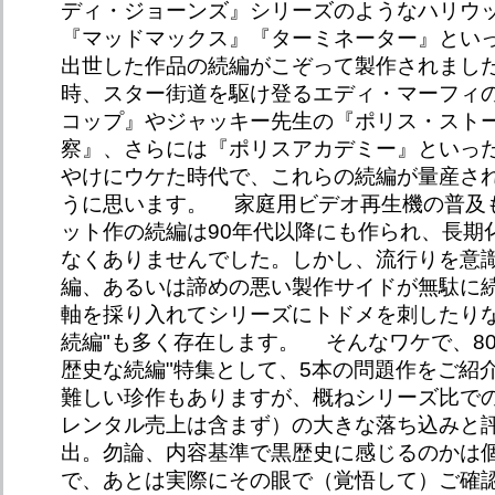
ディ・ジョーンズ』シリーズのようなハリウ
『マッドマックス』『ターミネーター』とい
出世した作品の続編がこぞって製作されまし
時、スター街道を駆け登るエディ・マーフィ
コップ』やジャッキー先生の『ポリス・ストー
察』、さらには『ポリスアカデミー』といっ
やけにウケた時代で、これらの続編が量産さ
うに思います。 家庭用ビデオ再生機の普及も
ット作の続編は90年代以降にも作られ、長期
なくありませんでした。しかし、流行りを意
編、あるいは諦めの悪い製作サイドが無駄に
軸を採り入れてシリーズにトドメを刺したりな
続編"も多く存在します。 そんなワケで、8
歴史な続編"特集として、5本の問題作をご紹
難しい珍作もありますが、概ねシリーズ比で
レンタル売上は含まず）の大きな落ち込みと
出。勿論、内容基準で黒歴史に感じるのかは
で、あとは実際にその眼で（覚悟して）ご確