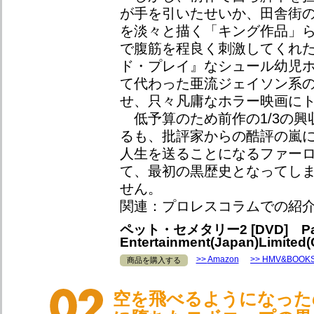
が手を引いたせいか、田舎街
を淡々と描く「キング作品」
で腹筋を程良く刺激してくれ
ド・プレイ』なシュール幼児
て代わった亜流ジェイソン系
せ、只々凡庸なホラー映画に
低予算のため前作の1/3の興
るも、批評家からの酷評の嵐
人生を送ることになるファー
て、最初の黒歴史となってし
せん。
関連：プロレスコラムでの紹
ペット・セメタリー2 [DVD] Par
Entertainment(Japan)Limited(
Amazon
HMV&BOOK
商品を購入する
空を飛べるようになった