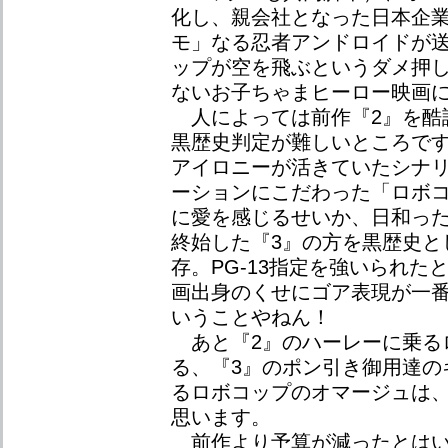
化し、親会社となった日本企
モ」なる忍者アンドロイドが
ップが空を飛ぶというダメ押
ないお子ちゃまヒーロー映画
人によっては前作『2』を酷
黒歴史判定が難しいところで
アイロニーが活きていたシナ
ーションにこだわった「ロボコ
に愛を感じるせいか、日和った
終始した『3』の方を黒歴史と
存。PG-13指定を強いられた
画出身のくせにゴア表現が一
いうことやねん！
あと『2』のハーレーに乗る
る、『3』のポン引き御用達の
るロボコップのオマージュは
思います。
前作より予算が減ったとはいえ