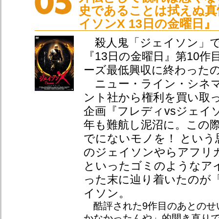
史であることは拭えぬ真
イソンX 13日の金曜日』（
殺人鬼「ジェイソン」で
『13日の金曜日』第10作
ーズ最低興収に終わった
ニュー・ライン・シネマ
ント社から権利を買い取
企画『フレディvsジェイ
年も難航し泥沼に。この際
でにないモノを！ という
のジェイソンやらアフリ
といったゴミのようなア
った末に辿り着いたのが
イソン。
酷評された9作目のあとのせ
かなかったんや」的開き直り