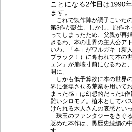
ことになる2作目は1990
ます。
これで製作陣が調子こいたの
第3作が誕生。しかし、原作ネ
ってしまったため、父親が再
きるわ、本の世界の主人公ア
いわ、「本」がワルガキ（新
ブラック！）に奪われて本の
ェン」が崩壊寸前になるわと
開に。
しかも低予算故に本の世界の
界に登場させる荒業を用いて
まった感」は幻想的だった1作
難いシロモノ。植木としてバ
けられる木人さんの哀愁とい
珠玉のファンタジーをきぐる
貶めた本作は、黒歴史続編の
す。