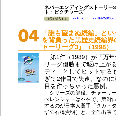
ネバーエンディングストーリー3 
ト・ピクチャーズ
Amazon
HMV&BOOK
商品を購入する
「誰も望まぬ続編」とい
を背負った黒歴史続編界
ャーリーグ3』（1998）
第1作（1989）が「万
リーグ優勝まで駆け上が
ディ」としてヒットする
ぎて2作目で失速。なのに
目を作っちゃった悪例。
シリーズの顔役、チャーリー
べレンジャーは不在で、第2作
するのが日本人選手「タカ・
ずの石橋貴明）と、全作出演