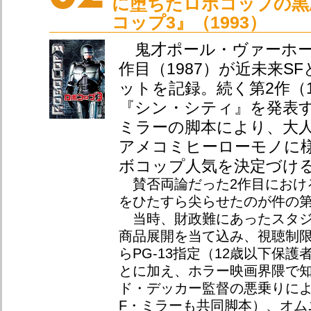
に堕ちたロボコップの黒
コップ3』（1993）
鬼才ポール・ヴァーホー
作目（1987）が近未来S
ットを記録。続く第2作（1
『シン・シティ』を発表
ミラーの脚本により、大
アメコミヒーローモノに
ボコップ人気を決定づけ
賛否両論だった2作目におけ
をひたすら尖らせたのが件の第
当時、財政難にあったスタジ
商品展開を当て込み、視聴制限
らPG-13指定（12歳以下保
とに加え、ホラー映画界隈で
ド・デッカー監督の悪乗りに
F・ミラーも共同脚本）、オム