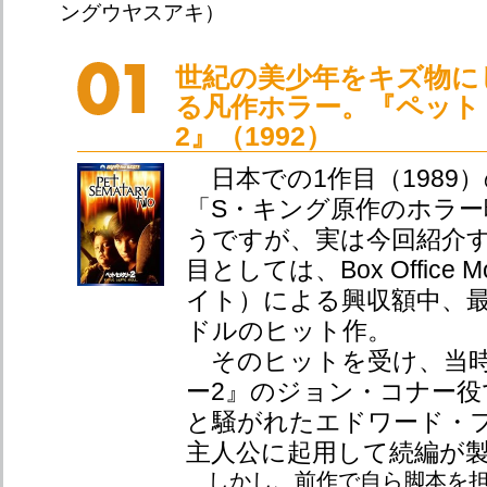
ングウヤスアキ）
世紀の美少年をキズ物に
る凡作ホラー。『ペット
2』（1992）
日本での1作目（1989
「S・キング原作のホラー
うですが、実は今回紹介す
目としては、Box Office
イト）による興収額中、最
ドルのヒット作。
そのヒットを受け、当時
ー2』のジョン・コナー役
と騒がれたエドワード・
主人公に起用して続編が
しかし、前作で自ら脚本を担