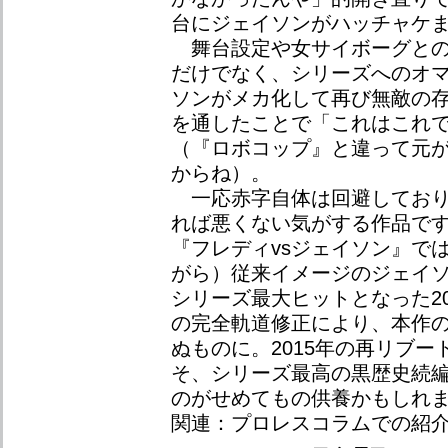
台にジェイソンがハッチャケ
舞台設定や女サイボーグとの
だけでなく、シリーズへのオ
ソンがメカ化して再び無敵の
を通したことで「これはこれ
（『ロボコップ』と違って元
からね）。
一応赤字自体は回避しており
れば悪くない気がする作品で
『フレディvsジェイソン』で
がら）従来イメージのジェイ
シリーズ最大ヒットとなった2
の完全軌道修正により、本作の
ぬものに。2015年の再リブ
そ、シリーズ最高の黒歴史続
のがせめてもの供養かもしれ
関連：プロレスコラムでの紹