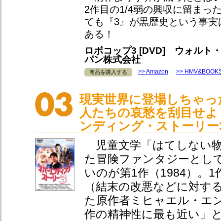
2作目の1/4弱の興収に留まっ
ても『3』が黒歴史という事実
ある！
ロボコップ3 [DVD] ウォル
パン株式会社
Amazon
HMV&BOOK
商品を購入する
現実世界に登場しちゃっ
人たちの哀愁を刮目せよ
ンディング・ストーリー3
児童文学「はてしない物
た冒険ファンタジーとし
いのが第1作（1984）。
（結末の改悪などに対す
た原作者ミヒャエル・エ
作の精神性に最も近い」