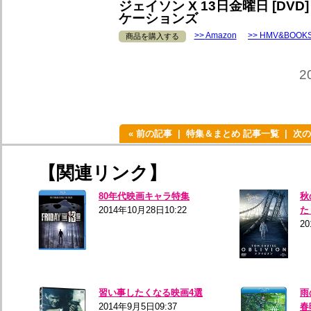
ジェイソン X 13日金曜日 [DV
ケーションズ
Amazon
HMV&BOOK
商品を購入する
2
« 前の記事
特集＆まとめ 記事一覧
次の
【関連リンク】
80年代映画キャラ特集
秋
2014年10月28日10:22
た
20
習い事したくなる映画4選
雨
2014年9月5日09:37
春