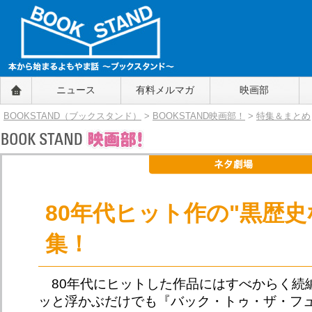
BOOKSTAND（ブックスタンド）
ニュース
有料メルマガ
映画部
～本から始まるよもやま話～
BOOKSTAND（ブ
BOOKSTAND（ブックスタンド）
>
BOOKSTAND映画部！
>
特集＆まとめ
ックスタンド）
80年代ヒット作の"黒歴史
集！
80年代にヒットした作品にはすべからく続
ッと浮かぶだけでも『バック・トゥ・ザ・フ