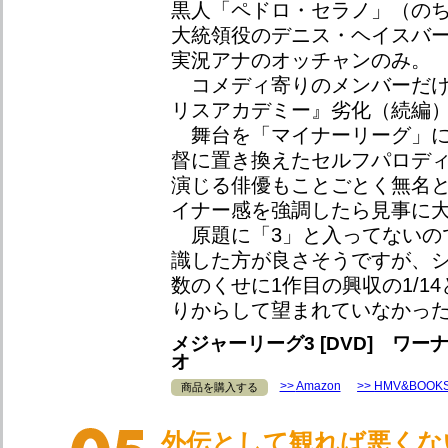
黒人「ペドロ・セラノ」（のち
大統領役のデニス・ヘイスバ
実況アナのオッチャンのみ。
コメディ寄りのメンバーだけ
リスアカデミー』劣化（続編
舞台を「マイナーリーグ」に
督に置き換えたセルフパロデ
演じる俳優もことごとく無名
イナー感を強調したら見事に
原題に「3」と入ってないの
識した方が良さそうですが、
数のくせに1作目の興収の1/1
りからして望まれていなかっ
メジャーリーグ3 [DVD] ワ
オ
Amazon
HMV&BOOK
商品を購入する
外伝として観れば悪くな