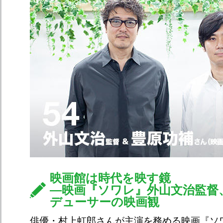
映画館は時代を映す鏡
—映画『ソワレ』外山文治監督
デューサーの映画観
俳優・村上虹郎さんが主演を務める映画『ソ