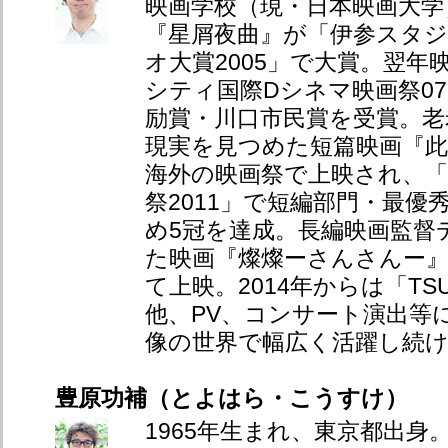
映画学校（現・日本映画大学
『星屑夜曲』が「伊参スタ
オ大賞2005」で大賞。翌年映
シティ国際Dシネマ映画祭0
励賞・川口市民賞を受賞。老
現実を見つめた短篇映画『
海外の映画祭で上映され、
祭2011」で短編部門・最優
め5冠を達成。長編映画監督
た映画『燦燦ーさんさんー』
て上映。2014年からは「TSU
他、PV、コンサート演出等
像の世界で幅広く活躍し続
豊原功補（とよはら・こうすけ）
1965年生まれ、東京都出身