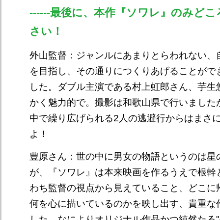
------最後に、本作『ソワレ』のみど
さい！
外山監督：ジャンルにあまりとらわれない、
を目指し、その通りにつくりあげることがで
した。ダブル主演である村上虹郎さん、芋生
かく魅力的で。撮影は和歌山県で行いました
中で繰り広げられる2人の逃避行からはまさ
よ！
豊原さん：世の中に男女の物語というのは星
が、『ソワレ』は本来映画を作るうえで根幹
わち監督の視点から見えていること、どこに
何を心に描いているのかを映し出す、貴重な
した。なによりオリジナル作品かつ純然たる"