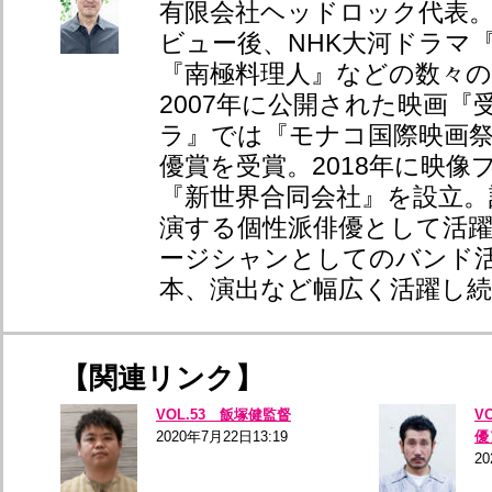
有限会社ヘッドロック代表。
ビュー後、NHK大河ドラマ
『南極料理人』などの数々の
2007年に公開された映画『
ラ』では『モナコ国際映画祭
優賞を受賞。2018年に映像
『新世界合同会社』を設立。
演する個性派俳優として活
ージシャンとしてのバンド
本、演出など幅広く活躍し
【関連リンク】
VOL.53 飯塚健監督
V
2020年7月22日13:19
優
2