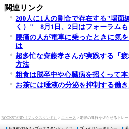
関連リンク
200人に1人の割合で存在する"場
く）" 8月1日、2日はフォーラム
腰痛の人が電車に乗ったときに気
は
超多忙な齋藤孝さんが実践する「疲
方法
粗食は脳卒中や心臓病を招くって
お茶には唾液の分泌を抑制する働き
BOOKSTAND（ブックスタンド）
>
ニュース
> 老眼の進行を遅らせるトレ
BOOKSTAND（ブックスタンド）とは
プライバシーポリシー
著