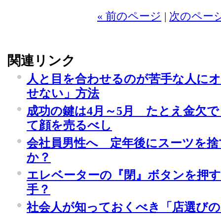
« 前のページ
|
次のページ
関連リンク
人と目を合わせるのが苦手な人にオ
せない」方法
成功の鍵は4月～5月 たとえ金欠
て顔を売るべし
会社員男性へ 定年後にスーツを捨
か？
エレベーターの『閉』ボタンを押す
手？
社会人が知っておくべき「店選びの