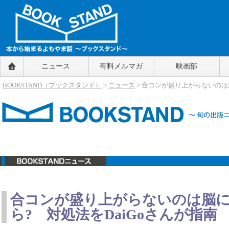
BOOKSTAND（ブックスタンド）
ニュース
有料メルマガ
映画部
～本から始まるよもやま話～
BOOKSTAND（ブ
BOOKSTAND（ブックスタンド）
>
ニュース
> 合コンが盛り上がらないのは
ックスタンド）
ニュース
合コンが盛り上がらないのは脳
ら? 対処法をDaiGoさんが指南