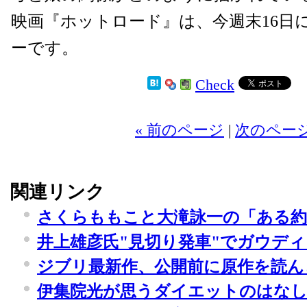
映画『ホットロード』は、今週末16日
ーです。
Check
2
« 前のページ
|
次のページ
関連リンク
さくらももこと大滝詠一の「ある約
井上雄彦氏"見切り発車"でガウデ
ジブリ最新作、公開前に原作を読ん
伊集院光が思うダイエットのはな