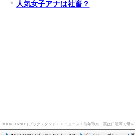
人気女子アナは社畜？
BOOKSTAND（ブックスタンド）
>
ニュース
> 能年玲奈、実は口喧嘩で母