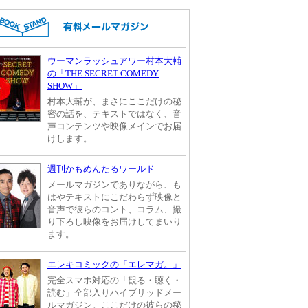
ウーマンラッシュアワー村本大輔
の「THE SECRET COMEDY
SHOW」
村本大輔が、まさにここだけの秘
密の話を、テキストではなく、音
声コンテンツや映像メインでお届
けします。
週刊かもめんたるワールド
メールマガジンでありながら、も
はやテキストにこだわらず映像と
音声で彼らのコント、コラム、撮
り下ろし映像をお届けしてまいり
ます。
エレキコミックの「エレマガ。」
完全スマホ対応の「観る・聴く・
読む」全部入りハイブリッドメー
ルマガジン。ここだけの彼らの秘