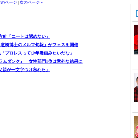
 前のページ
|
次のページ »
方針「ニートは認めない」
水道橋博士のメルマ旬報』がフェスを開催
戦「プロレスって少年漫画みたいだな」
ラムダンク』 女性部門1位は意外な結果に
「父親が一文字つけ忘れた」