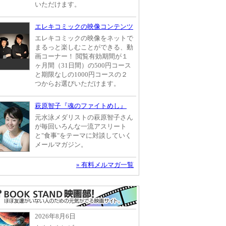
いただけます。
エレキコミックの映像コンテンツ
エレキコミックの映像をネットで
まるっと楽しむことができる、動
画コーナー！ 閲覧有効期間が１
ヶ月間（31日間）の500円コース
と期限なしの1000円コースの２
つからお選びいただけます。
萩原智子『魂のファイトめし』
元水泳メダリストの萩原智子さん
が毎回いろんな一流アスリート
と"食事"をテーマに対談していく
メールマガジン。
» 有料メルマガ一覧
2026年8月6日