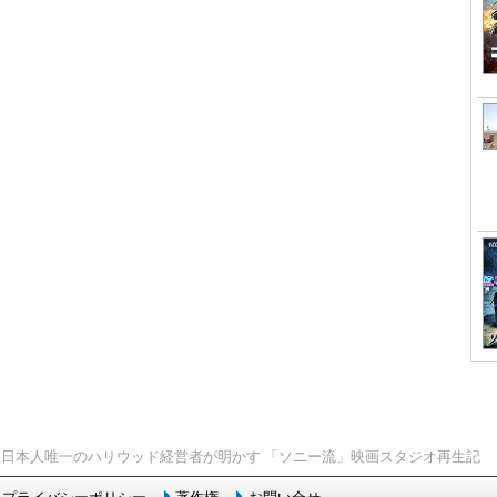
> 日本人唯一のハリウッド経営者が明かす 「ソニー流」映画スタジオ再生記