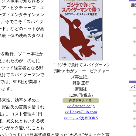
ニクス事業で知られるソ
最
ビア・ピクチャーズ・エ
ーズ・エンタテインメン
こと。今でこそ「スパイダ
ード」などのヒットがあ
界最下位の映画スタジオ
革新を断行。ソニー本社か
込まれたのが、のちに
『ゴジラで負けてスパイダーマン
リウッド経営者となる野
で勝つ: わがソニー・ピクチャー
負けてスパイダーマンで
ズ再生記』
では、SPE社が業界ト
野副 正行
バ
います。
新潮社
1,296円(税込)
将来性、効率を求めま
>> Amazon.co.jp
、野副氏の言葉を借りれ
>> HonyaClub.com
性」。コスト管理を1円
>> エルパカBOOKS
ば、異文化ともいえる状
ーンがケタ違いなことも
、ハリウッドには日本式経営と違った"ぬるさ"があったと言