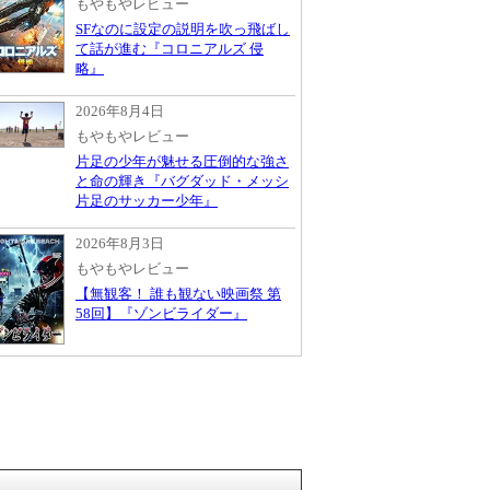
もやもやレビュー
SFなのに設定の説明を吹っ飛ばし
て話が進む『コロニアルズ 侵
略』
2026年8月4日
もやもやレビュー
片足の少年が魅せる圧倒的な強さ
と命の輝き『バグダッド・メッシ
片足のサッカー少年』
2026年8月3日
もやもやレビュー
【無観客！ 誰も観ない映画祭 第
58回】『ゾンビライダー』