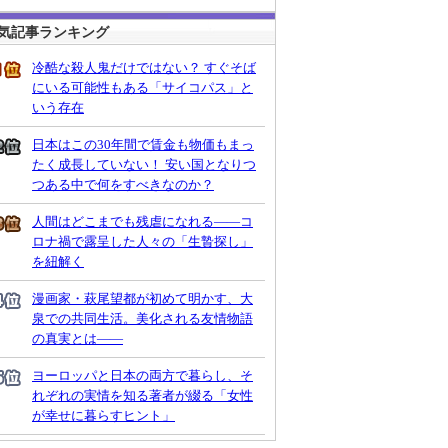
気記事ランキング
冷酷な殺人鬼だけではない？ すぐそば
にいる可能性もある「サイコパス」と
いう存在
日本はこの30年間で賃金も物価もまっ
たく成長していない！ 安い国となりつ
つある中で何をすべきなのか？
人間はどこまでも残虐になれる――コ
ロナ禍で露呈した人々の「生贄探し」
を紐解く
漫画家・萩尾望都が初めて明かす、大
泉での共同生活。美化される友情物語
の真実とは――
ヨーロッパと日本の両方で暮らし、そ
れぞれの実情を知る著者が綴る「女性
が幸せに暮らすヒント」