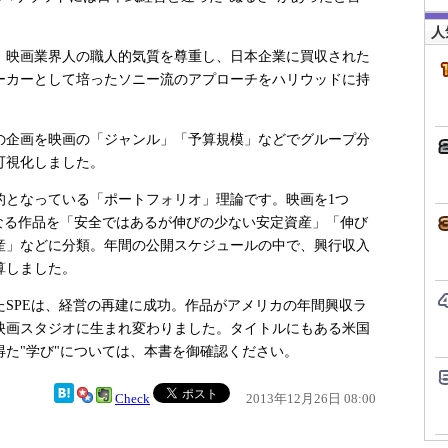
人
、映画業界人の職人的気質を尊重し、日本企業に買収された
ーカーとして培ったソニー流のアプローチをハリウッドに持
の企画を映画の「ジャンル」「予算規模」などでグループ分
可視化しました。
的となっている「ポートフォリオ」理論です。映画を1つ
なる作品を「安全ではあるが伸びの少ない安定資産」「伸び
産」などに分類。年間の公開スケジュールの中で、興行収入
算しました。
SPEは、経営の再建に成功。作品がアメリカの年間興収ラ
映画スタジオに生まれ変わりました。タイトルにもある米国
た"学び"については、本書を御確認ください。
Check
2013年12月26日 08:00