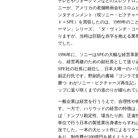
テレビやウォークマンなどのエレクトロ
ニーが、アメリカの老舗映画会社コロム
ンタテインメント（現ソニー・ピクチャ
ト＝SPE）を買収したのは、1989年の
ーマン」シリーズ、「ダ・ヴィンチ・コ
りますが、当時は巨額な赤字を抱える業
でした。
1996年に、ソニーはSPEの大幅な経営
ら、経営再建のための副社長として送り
SPE社の社長に就任し、日本人唯一のハ
副正行氏です。野副氏の書籍『ゴジラで
勝つ: わがソニー・ピクチャーズ再生記』
ップに返り咲くまでの道のりが綴られて
一般企業は経営を行ううえで、合理性や
す。一方で、ハリウッドの経営の特徴は
ば「ドンブリ勘定性、場当たり的、迂遠
単位で行う日本の製造業出身者からすれ
況でした。一本の大ヒット作によるリタ
あり、制作費が100億円を超えようとも