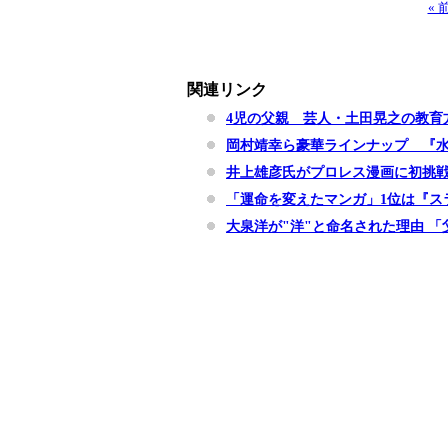
«
関連リンク
4児の父親 芸人・土田晃之の教育
岡村靖幸ら豪華ラインナップ 『
井上雄彦氏がプロレス漫画に初挑
「運命を変えたマンガ」1位は『ス
大泉洋が"洋"と命名された理由 