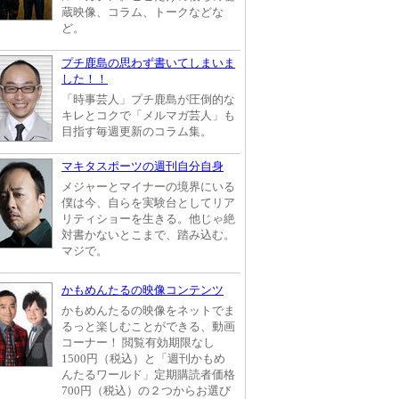
蔵映像、コラム、トークなどな
ど。
プチ鹿島の思わず書いてしまいま
した！！
「時事芸人」プチ鹿島が圧倒的な
キレとコクで「メルマガ芸人」も
目指す毎週更新のコラム集。
マキタスポーツの週刊自分自身
メジャーとマイナーの境界にいる
僕は今、自らを実験台としてリア
リティショーを生きる。他じゃ絶
対書かないとこまで、踏み込む。
マジで。
かもめんたるの映像コンテンツ
かもめんたるの映像をネットでま
るっと楽しむことができる、動画
コーナー！ 閲覧有効期限なし
1500円（税込）と「週刊かもめ
んたるワールド」定期購読者価格
700円（税込）の２つからお選び