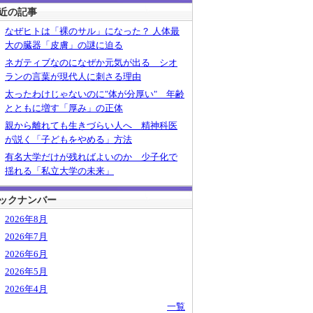
近の記事
なぜヒトは「裸のサル」になった？ 人体最
大の臓器「皮膚」の謎に迫る
ネガティブなのになぜか元気が出る シオ
ランの言葉が現代人に刺さる理由
太ったわけじゃないのに"体が分厚い" 年齢
とともに増す「厚み」の正体
親から離れても生きづらい人へ 精神科医
が説く「子どもをやめる」方法
有名大学だけが残ればよいのか 少子化で
揺れる「私立大学の未来」
ックナンバー
2026年8月
2026年7月
2026年6月
2026年5月
2026年4月
一覧