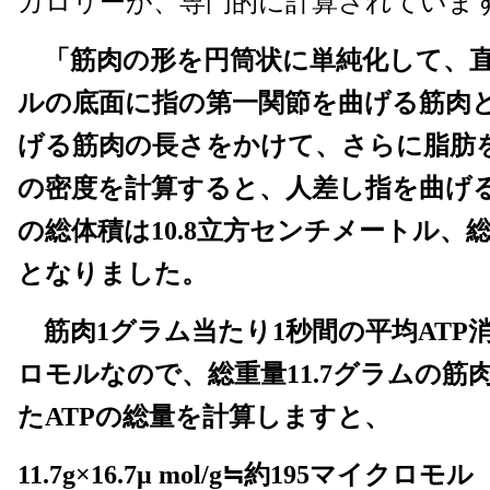
カロリーが、専門的に計算されていま
「筋肉の形を円筒状に単純化して、直
ルの底面に指の第一関節を曲げる筋肉
げる筋肉の長さをかけて、さらに脂肪
の密度を計算すると、人差し指を曲げ
の総体積は10.8立方センチメートル、総
となりました。
筋肉1グラム当たり1秒間の平均ATP消
ロモルなので、総重量11.7グラムの筋
たATPの総量を計算しますと、
11.7g×16.7μ mol/g≒約195マイクロモル