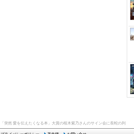
> 「突然 愛を伝えたくなる本」大賞の桜木紫乃さんのサイン会に長蛇の列