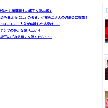
統計学から遠藤超えの選手を読み解く
社会を変えるには』の著者、小熊英二さんの講演会に突撃！
ルマエ・ロマエ』主人公が体験した温泉はここ
ンテンツの静かな盛り上がり
三の『水滸伝』を読んだら･･･!?