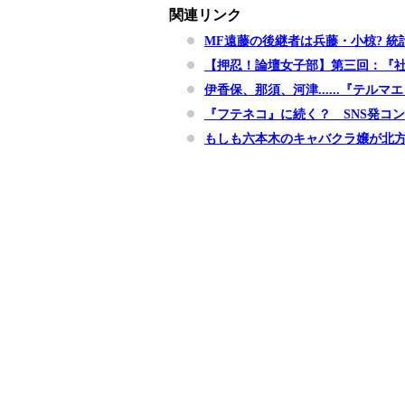
関連リンク
MF遠藤の後継者は兵藤・小椋? 
【押忍！論壇女子部】第三回：『
伊香保、那須、河津......『テ
『フテネコ』に続く？ SNS発コ
もしも六本木のキャバクラ嬢が北方謙