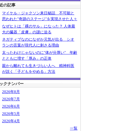
近の記事
マイケル・ジャクソン来日秘話 不可能と
思われた"奇跡のステージ"を実現させた人々
なぜヒトは「裸のサル」になった？ 人体最
大の臓器「皮膚」の謎に迫る
ネガティブなのになぜか元気が出る シオ
ランの言葉が現代人に刺さる理由
太ったわけじゃないのに"体が分厚い" 年齢
とともに増す「厚み」の正体
親から離れても生きづらい人へ 精神科医
が説く「子どもをやめる」方法
ックナンバー
2026年8月
2026年7月
2026年6月
2026年5月
2026年4月
一覧