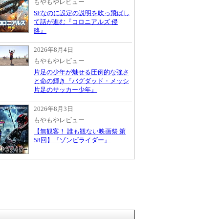
もやもやレビュー
SFなのに設定の説明を吹っ飛ばし
て話が進む『コロニアルズ 侵
略』
2026年8月4日
もやもやレビュー
片足の少年が魅せる圧倒的な強さ
と命の輝き『バグダッド・メッシ
片足のサッカー少年』
2026年8月3日
もやもやレビュー
【無観客！ 誰も観ない映画祭 第
58回】『ゾンビライダー』