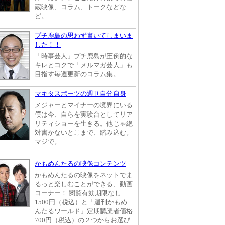
蔵映像、コラム、トークなどな
ど。
プチ鹿島の思わず書いてしまいま
した！！
「時事芸人」プチ鹿島が圧倒的な
キレとコクで「メルマガ芸人」も
目指す毎週更新のコラム集。
マキタスポーツの週刊自分自身
メジャーとマイナーの境界にいる
僕は今、自らを実験台としてリア
リティショーを生きる。他じゃ絶
対書かないとこまで、踏み込む。
マジで。
かもめんたるの映像コンテンツ
かもめんたるの映像をネットでま
るっと楽しむことができる、動画
コーナー！ 閲覧有効期限なし
1500円（税込）と「週刊かもめ
んたるワールド」定期購読者価格
700円（税込）の２つからお選び