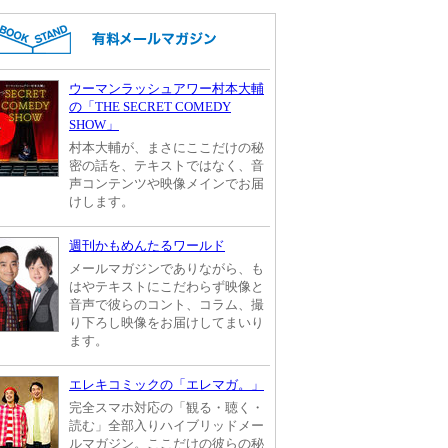
ウーマンラッシュアワー村本大輔
の「THE SECRET COMEDY
SHOW」
村本大輔が、まさにここだけの秘
密の話を、テキストではなく、音
声コンテンツや映像メインでお届
けします。
週刊かもめんたるワールド
メールマガジンでありながら、も
はやテキストにこだわらず映像と
音声で彼らのコント、コラム、撮
り下ろし映像をお届けしてまいり
ます。
エレキコミックの「エレマガ。」
完全スマホ対応の「観る・聴く・
読む」全部入りハイブリッドメー
ルマガジン。ここだけの彼らの秘