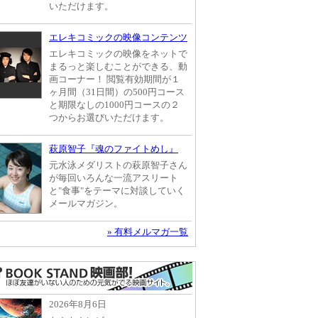
いただけます。
エレキコミックの映像コンテンツ
エレキコミックの映像をネットで
まるっと楽しむことができる、動
画コーナー！ 閲覧有効期間が１
ヶ月間（31日間）の500円コース
と期限なしの1000円コースの２
つからお選びいただけます。
萩原智子『魂のファイトめし』
元水泳メダリストの萩原智子さん
が毎回いろんな一流アスリート
と"食事"をテーマに対談していく
メールマガジン。
» 有料メルマガ一覧
2026年8月6日