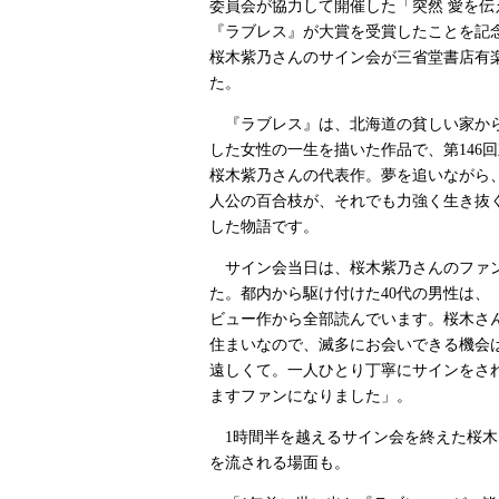
委員会が協力して開催した「突然 愛を伝
『ラブレス』が大賞を受賞したことを記念
桜木紫乃さんのサイン会が三省堂書店有
た。
『ラブレス』は、北海道の貧しい家か
した女性の一生を描いた作品で、第146
桜木紫乃さんの代表作。夢を追いながら
人公の百合枝が、それでも力強く生き抜
した物語です。
サイン会当日は、桜木紫乃さんのファ
た。都内から駆け付けた40代の男性は、
ビュー作から全部読んでいます。桜木さ
住まいなので、滅多にお会いできる機会
遠しくて。一人ひとり丁寧にサインをさ
ますファンになりました」。
1時間半を越えるサイン会を終えた桜木
を流される場面も。