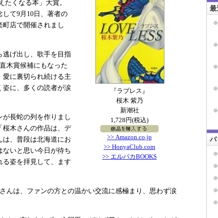
えたくなる本」大賞。
最
して9月10日、著者の
楽町店で開催されまし
ら逃げ出し、歌手を目指
回直木賞候補にもなった
、愛に裏切られ続ける主
く姿に、多くの読者が涙
『ラブレス』
桜木 紫乃
新潮社
ンが長蛇の列を作りまし
1,728円(税込)
「桜木さんの作品は、デ
>> Amazon.co.jp
バ
んは、普段は北海道にお
>> HonyaClub.com
はないと思い今日が待ち
>> エルパカBOOKS
れる姿を拝見して、ます
さんは、ファンの方との温かい交流に感極まり、思わず涙