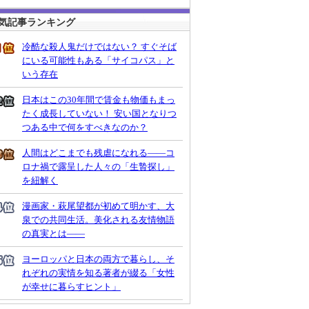
気記事ランキング
冷酷な殺人鬼だけではない？ すぐそば
にいる可能性もある「サイコパス」と
いう存在
日本はこの30年間で賃金も物価もまっ
たく成長していない！ 安い国となりつ
つある中で何をすべきなのか？
人間はどこまでも残虐になれる――コ
ロナ禍で露呈した人々の「生贄探し」
を紐解く
漫画家・萩尾望都が初めて明かす、大
泉での共同生活。美化される友情物語
の真実とは――
ヨーロッパと日本の両方で暮らし、そ
れぞれの実情を知る著者が綴る「女性
が幸せに暮らすヒント」