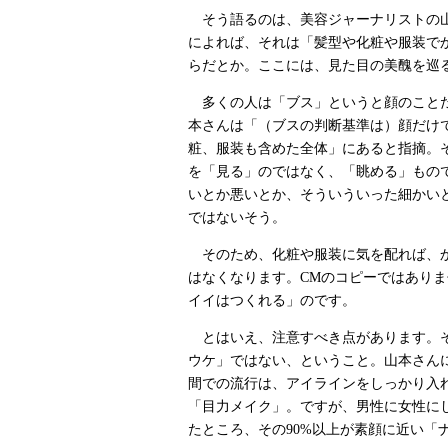
そう語るのは、美容ジャーナリストの
によれば、それは「髪型や化粧や服装で
らだとか。ここには、見た目の美醜を巡
多くの人は「ブス」というと顔のこと
本さんは「（ブスの判断基準は）顔だけ
粧、服装も含めた全体」にあると指摘。
を「見る」のではなく、「眺める」もの
いとか悪いとか、そういういった細かい
ではないそう。
そのため、化粧や服装に気を配れば、
はなくなります。CMのコピーではあり
イイはつくれる」のです。
とはいえ、注意すべき点があります。
ウケ」ではない、ということ。山本さん
間での流行は、アイラインをしっかり入
「目力メイク」。ですが、男性に女性に
たところ、その90%以上が素顔に近い「