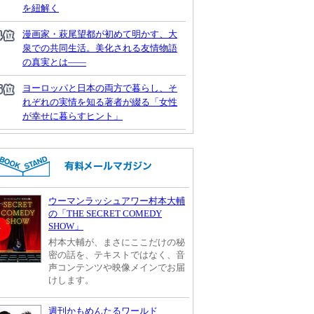
を紐解く
漫画家・萩尾望都が初めて明かす、大
泉での共同生活。美化される友情物語
の真実とは――
ヨーロッパと日本の両方で暮らし、そ
れぞれの実情を知る著者が綴る「女性
が幸せに暮らすヒント」
ウーマンラッシュアワー村本大輔
の「THE SECRET COMEDY
SHOW」
村本大輔が、まさにここだけの秘
密の話を、テキストではなく、音
声コンテンツや映像メインでお届
けします。
週刊かもめんたるワールド