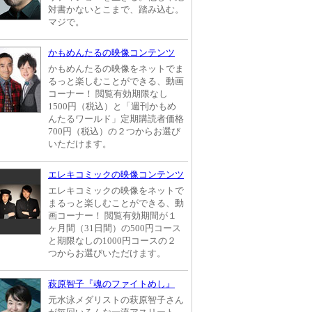
対書かないとこまで、踏み込む。
マジで。
かもめんたるの映像コンテンツ
かもめんたるの映像をネットでま
るっと楽しむことができる、動画
コーナー！ 閲覧有効期限なし
1500円（税込）と「週刊かもめ
んたるワールド」定期購読者価格
700円（税込）の２つからお選び
いただけます。
エレキコミックの映像コンテンツ
エレキコミックの映像をネットで
まるっと楽しむことができる、動
画コーナー！ 閲覧有効期間が１
ヶ月間（31日間）の500円コース
と期限なしの1000円コースの２
つからお選びいただけます。
萩原智子『魂のファイトめし』
元水泳メダリストの萩原智子さん