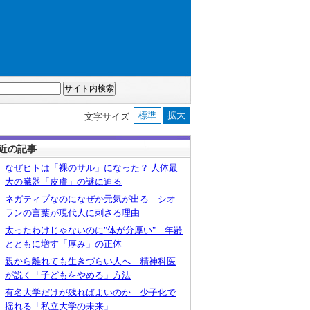
標準
拡大
文字サイズ
近の記事
なぜヒトは「裸のサル」になった？ 人体最
大の臓器「皮膚」の謎に迫る
ネガティブなのになぜか元気が出る シオ
ランの言葉が現代人に刺さる理由
太ったわけじゃないのに"体が分厚い" 年齢
とともに増す「厚み」の正体
親から離れても生きづらい人へ 精神科医
が説く「子どもをやめる」方法
有名大学だけが残ればよいのか 少子化で
揺れる「私立大学の未来」