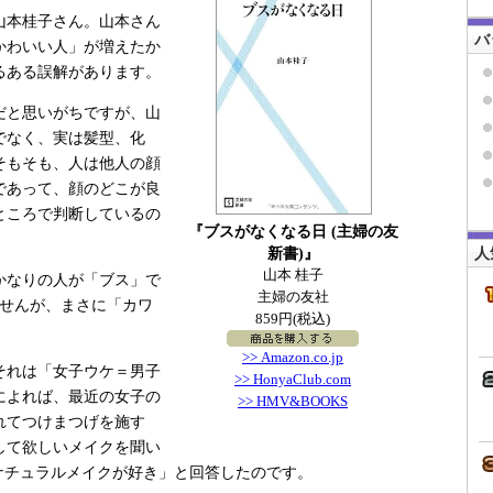
山本桂子さん。山本さん
バ
かわいい人」が増えたか
るある誤解があります。
だと思いがちですが、山
でなく、実は髪型、化
そもそも、人は他人の顔
であって、顔のどこが良
ところで判断しているの
『ブスがなくなる日 (主婦の友
新書)』
人
山本 桂子
かなりの人が「ブス」で
主婦の友社
ませんが、まさに「カワ
859円(税込)
>> Amazon.co.jp
それは「女子ウケ＝男子
>> HonyaClub.com
によれば、最近の女子の
>> HMV&BOOKS
れてつけまつげを施す
して欲しいメイクを聞い
ナチュラルメイクが好き」と回答したのです。