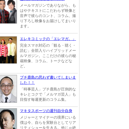
メールマガジンでありながら、も
はやテキストにこだわらず映像と
音声で彼らのコント、コラム、撮
り下ろし映像をお届けしてまいり
ます。
エレキコミックの「エレマガ。」
完全スマホ対応の「観る・聴く・
読む」全部入りハイブリッドメー
ルマガジン。ここだけの彼らの秘
蔵映像、コラム、トークなどな
ど。
プチ鹿島の思わず書いてしまいま
した！！
「時事芸人」プチ鹿島が圧倒的な
キレとコクで「メルマガ芸人」も
目指す毎週更新のコラム集。
マキタスポーツの週刊自分自身
メジャーとマイナーの境界にいる
僕は今、自らを実験台としてリア
リティショーを生きる。他じゃ絶