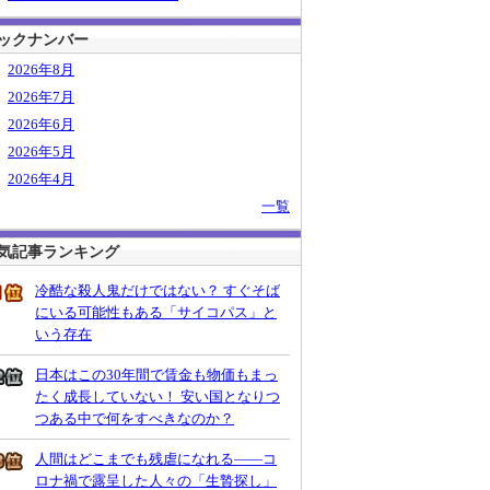
ックナンバー
2026年8月
2026年7月
2026年6月
2026年5月
2026年4月
一覧
気記事ランキング
冷酷な殺人鬼だけではない？ すぐそば
にいる可能性もある「サイコパス」と
いう存在
日本はこの30年間で賃金も物価もまっ
たく成長していない！ 安い国となりつ
つある中で何をすべきなのか？
人間はどこまでも残虐になれる――コ
ロナ禍で露呈した人々の「生贄探し」