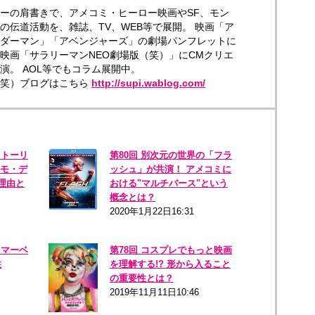
ーの肩書きで、アメコミ・ヒーロー映画やSF、モン
の伝道活動を、雑誌、TV、WEB等で展開。 映画「ア
ダーマン」「アベンジャーズ」の劇場パンフレットに
映画「サラリーマンNEO劇場版（笑）」にCMクリエ
演。 AOL等でもコラム展開中。
（笑）ブログはこちら
http://supi.wablog.com/
ストーリ
第80回 別次元の世界の「フラ
ルモ・デ
ッシュ」が共演！ アメコミに
理由と
おける"マルチバース"という
概念とは？
2020年1月22日16:31
、マーベ
第78回 コスプレでもっと映画
住
を理解する!? 形から入ること
の重要性とは？
2019年11月11日10:46