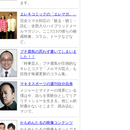
ます。
エレキコミックの「エレマガ。」
完全スマホ対応の「観る・聴く・
読む」全部入りハイブリッドメー
ルマガジン。ここだけの彼らの秘
蔵映像、コラム、トークなどな
ど。
プチ鹿島の思わず書いてしまいま
した！！
「時事芸人」プチ鹿島が圧倒的な
キレとコクで「メルマガ芸人」も
目指す毎週更新のコラム集。
マキタスポーツの週刊自分自身
メジャーとマイナーの境界にいる
僕は今、自らを実験台としてリア
リティショーを生きる。他じゃ絶
対書かないとこまで、踏み込む。
マジで。
かもめんたるの映像コンテンツ
かもめんたるの映像をネットでま