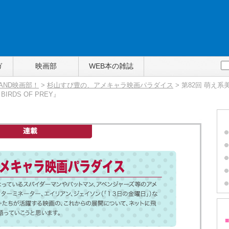
ガ
映画部
WEB本の雑誌
TAND映画部！
>
杉山すぴ豊の、アメキャラ映画パラダイス
> 第82回 萌え
DS OF PREY』