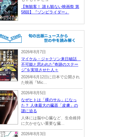
【無観客！ 誰も観ない映画祭 第
58回】『ゾンビライダー』
2026年8月7日
マイケル・ジャクソン来日秘話
不可能と思われた"奇跡のステー
ジ"を実現させた人々
2026年6月12日に日本で公開され
た映画『Mic...
2026年8月5日
なぜヒトは「裸のサル」になっ
た？ 人体最大の臓器「皮膚」の
謎に迫る
人体には脳や心臓など、生命維持
に欠かせない重要な臓...
2026年8月3日