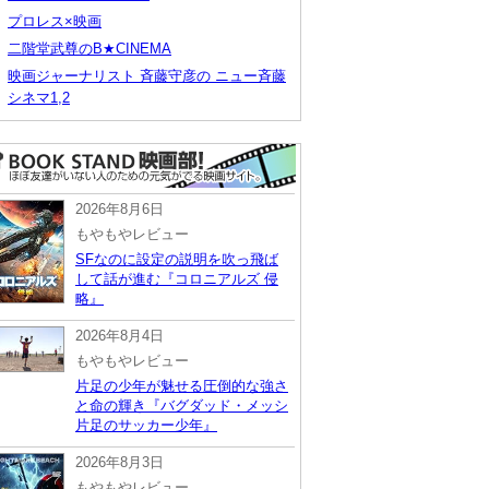
プロレス×映画
二階堂武尊のB★CINEMA
映画ジャーナリスト 斉藤守彦の ニュー斉藤
シネマ1,2
2026年8月6日
もやもやレビュー
SFなのに設定の説明を吹っ飛ば
して話が進む『コロニアルズ 侵
略』
2026年8月4日
もやもやレビュー
片足の少年が魅せる圧倒的な強さ
と命の輝き『バグダッド・メッシ
片足のサッカー少年』
2026年8月3日
もやもやレビュー