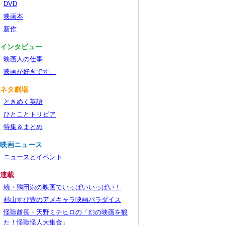
DVD
映画本
新作
■インタビュー
映画人の仕事
映画が好きです。
■ネタ劇場
ときめく英語
ひとことトリビア
特集＆まとめ
■映画ニュース
ニュースとイベント
■連載
続・鴇田崇の映画でいっぱいいっぱい！
杉山すぴ豊のアメキャラ映画パラダイス
怪獣酋長・天野ミチヒロの「幻の映画を観
た！怪獣怪人大集合」