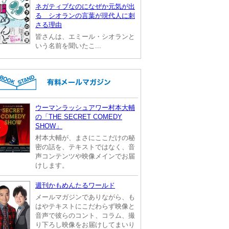
ネガティブなのになぜか元気が出
る シオランの言葉が現代人に刺
さる理由
皆さんは、エミール・シオランと
いう名前を聞いたこ...
ウーマンラッシュアワー村本大輔
の「THE SECRET COMEDY
SHOW」
村本大輔が、まさにここだけの秘
密の話を、テキストではなく、音
声コンテンツや映像メインでお届
けします。
週刊かもめんたるワールド
メールマガジンでありながら、も
はやテキストにこだわらず映像と
音声で彼らのコント、コラム、撮
り下ろし映像をお届けしてまいり