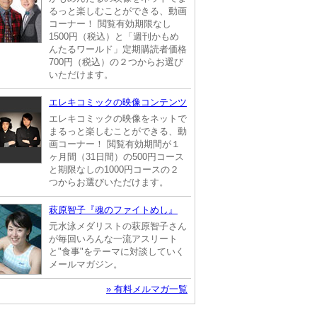
るっと楽しむことができる、動画
コーナー！ 閲覧有効期限なし
1500円（税込）と「週刊かもめ
んたるワールド」定期購読者価格
700円（税込）の２つからお選び
いただけます。
エレキコミックの映像コンテンツ
エレキコミックの映像をネットで
まるっと楽しむことができる、動
画コーナー！ 閲覧有効期間が１
ヶ月間（31日間）の500円コース
と期限なしの1000円コースの２
つからお選びいただけます。
萩原智子『魂のファイトめし』
元水泳メダリストの萩原智子さん
が毎回いろんな一流アスリート
と"食事"をテーマに対談していく
メールマガジン。
» 有料メルマガ一覧