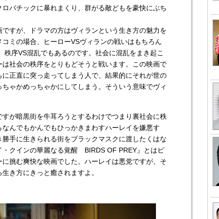
クロバチックに暴れまくり、群がる敵どもを豪快にぶち
画ですが、ドラマの方はヴィランという生き方の魅力を
メコミの場合、ヒーローVSヴィランの戦いはもちろん
、秩序VS混乱でもあるのです。社会に混乱をまき起こ
ーは社会の秩序をとりもどそうと戦います。この映画で
ちに正直に突っ走ってしまう人で、結果的にそれが世の
っちゃかめっちゃかにしてしまう。そういう意味でヴィ
ですが暗黒街を牛耳ろうとするわけでつまり裏社会に秩
らなんでもかんでもひっかきまわすハーレイを嫌悪す
き勝手に生きられる街をブラックマスクに渡したくはな
クインの華麗なる覚醒 BIRDS OF PREY』とはピ
ーに挑む爽快な映画でした。ハーレイは悪党ですが、そ
る生き方にきっと癒されますよ。