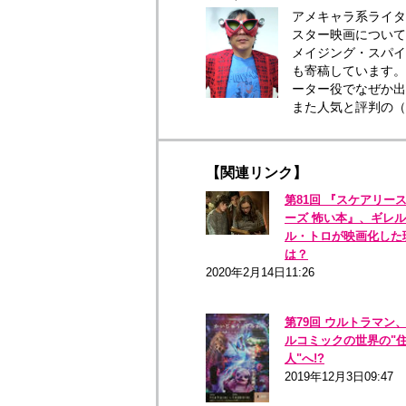
アメキャラ系ライタ
スター映画について
メイジング・スパイ
も寄稿しています。
ーター役でなぜか出
また人気と評判の
【関連リンク】
第81回 『スケアリー
ーズ 怖い本』、ギレ
ル・トロが映画化した
は？
2020年2月14日11:26
第79回 ウルトラマン
ルコミックの世界の"
人"へ!?
2019年12月3日09:47