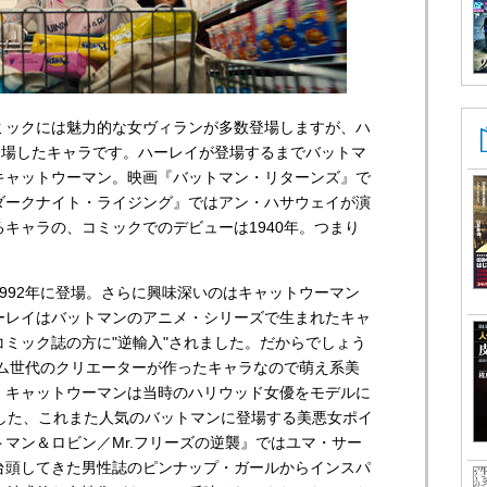
ミックには魅力的な女ヴィランが多数登場しますが、ハ
登場したキャラです。ハーレイが登場するまでバットマ
キャットウーマン。映画『バットマン・リターンズ』で
ダークナイト・ライジング』ではアン・ハサウェイが演
キャラの、コミックでのデビューは1940年。つまり
992年に登場。さらに興味深いのはキャットウーマン
ーレイはバットマンのアニメ・シリーズで生まれたキャ
ミック誌の方に"逆輸入"されました。だからでしょう
ーム世代のクリエーターが作ったキャラなので萌え系美
。キャットウーマンは当時のハリウッド女優をモデルに
ーした、これまた人気のバットマンに登場する美悪女ポイ
マン＆ロビン／Mr.フリーズの逆襲』ではユマ・サー
台頭してきた男性誌のピンナップ・ガールからインスパ