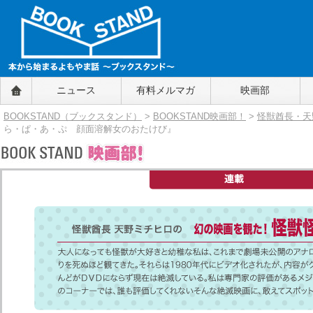
BOOKSTAND（ブックスタンド）
ニュース
有料メルマガ
映画部
～本から始まるよもやま話～
BOOKSTAND（ブ
BOOKSTAND（ブックスタンド）
>
BOOKSTAND映画部！
>
怪獣酋長・天
ックスタンド）
ら・ぱ・あ・ぷ 顔面溶解女のおたけび』