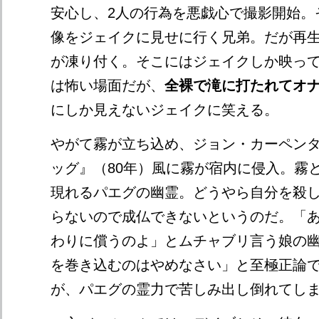
安心し、2人の行為を悪戯心で撮影開始。
像をジェイクに見せに行く兄弟。だが再生
が凍り付く。そこにはジェイクしか映っ
は怖い場面だが、
全裸で滝に打たれてオ
にしか見えないジェイクに笑える。
やがて霧が立ち込め、ジョン・カーペン
ッグ』（80年）風に霧が宿内に侵入。霧
現れるパエグの幽霊。どうやら自分を殺
らないので成仏できないというのだ。「
わりに償うのよ」とムチャブリ言う娘の
を巻き込むのはやめなさい」と至極正論
が、パエグの霊力で苦しみ出し倒れてし