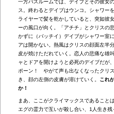
一方バスルームでは、デイブとその彼女
ス。終わるとデイブはウンコ。シャワー
ライヤーで髪を乾かしていると、突如彼
ーの風口が向く。「アチチ」とクリスの
かずに（バッチイ）デイブがシャワー室
アは開かない。熱風はクリスの顔面左半
皮が焼けただれていく。恋人の悲痛な雄
ャとドアを開けようと必死のデイブだが
ポーン！ やがて声も出なくなったクリ
き、顔の左側の皮膚が溶けていく。
これ
か！
まあ、ここがクライマックスであること
エグの霊力で互いが殺し合い、1人生き残