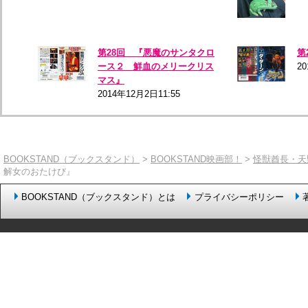
第28回 『悪魔のサンタクロ
第
ース２ 鮮血のメリークリス
20
マス』
2014年12月2日11:55
BOOKSTAND（ブックスタンド）
>
BOOKSTAND映画部！
>
怪獣酋長・天
解女のおたけび』
BOOKSTAND（ブックスタンド）とは
プライバシーポリシー