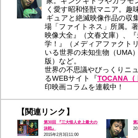
家。キングギドラやガラモ
く愛す昭和怪獣マニア。趣
ギュアと絶滅映像作品の収
場「ファイトネス」所属。
映像大全』（文春文庫）、『
学！』（メディアファクト
いる世界の未知生物（UMA
版）など。
世界の不思議やびっくりニ
るWEBサイト『
TOCANA
印映画コラムを連載中！
【関連リンク】
第30回 『三大怪人史上最大の
第
決戦』
2
2015年2月3日11:00