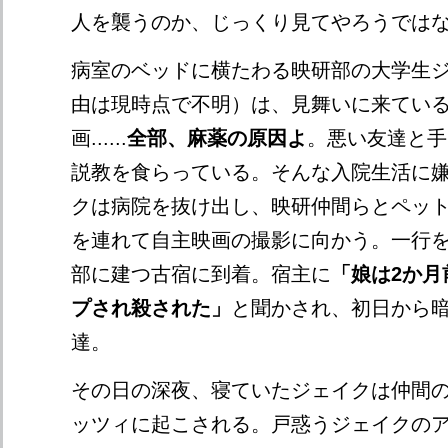
人を襲うのか、じっくり見てやろうでは
病室のベッドに横たわる映研部の大学生
由は現時点で不明）は、見舞いに来てい
画......
全部、麻薬の原因よ
。悪い友達と手
説教を食らっている。そんな入院生活に
クは病院を抜け出し、映研仲間らとペッ
を連れて自主映画の撮影に向かう。一行
部に建つ古宿に到着。宿主に
「娘は2か月
プされ殺された」
と聞かされ、初日から
達。
その日の深夜、寝ていたジェイクは仲間
ッツィに起こされる。戸惑うジェイクの