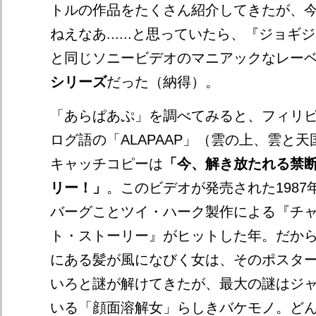
トルの作品をたくさん紹介してきたが、
ねえなあ......と思っていたら、『ジョ
と同じソニービデオのマニアックなレー
シリーズ
だった（納得）。
「あらぱあぷ」を調べてみると、フィリ
ログ語の「ALAPAAP」（雲の上、雲と
キャッチコピーは
「今、解き放たれる禁
リー！」
。このビデオが発売された1987
バーグことツイ・ハーク製作による『チ
ト・ストーリー』がヒットした年。だか
にある髪が風になびく女は、そのポスタ
いろと謎が解けてきたが、最大の謎はジ
いる「顔面溶解女」らしきバケモノ。ど