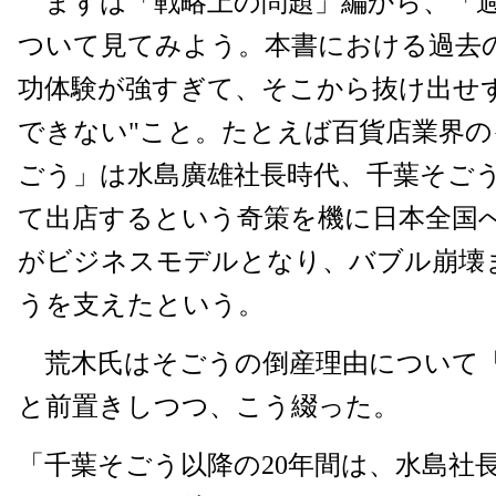
まずは「戦略上の問題」編から、「過
ついて見てみよう。本書における過去の
功体験が強すぎて、そこから抜け出せ
できない"こと。たとえば百貨店業界
ごう」は水島廣雄社長時代、千葉そご
て出店するという奇策を機に日本全国
がビジネスモデルとなり、バブル崩壊ま
うを支えたという。
荒木氏はそごうの倒産理由について
と前置きしつつ、こう綴った。
「千葉そごう以降の20年間は、水島社