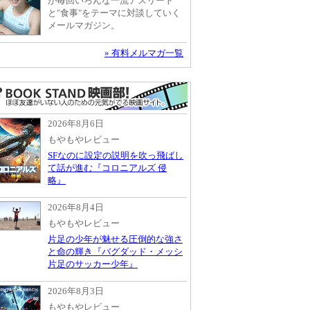
が毎回いろんな一流アスリート
と"食事"をテーマに対談していく
メールマガジン。
» 有料メルマガ一覧
2026年8月6日
もやもやレビュー
SFなのに設定の説明を吹っ飛ばし
て話が進む『コロニアルズ 侵
略』
2026年8月4日
もやもやレビュー
片足の少年が魅せる圧倒的な強さ
と命の輝き『バグダッド・メッシ
片足のサッカー少年』
2026年8月3日
もやもやレビュー