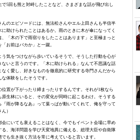
生で5回も熊と対峙したことなど、さまざまな話が飛び出し
んのエピソードには、無法松さんやエル上田さんも半信半
木に助けられたことはあるか。雨のときに木が傘になってく
は、「木の下で雨宿りをしたことはあります」と至極まっと
を「お前はバカか」と一蹴。
う気をつけながら歩いているそうで、そうした行動を心が
きないと言うのです。「木に助けられる」なんて不思議な話
よなく愛し、好きなものを徹底的に研究する寺門さんだから
んな体験をしたそうです。
の位置が下がったり締まったりするんです。それが1枚なら
も原生林にいると、その変化が同時に起こるわけ。そうする
ら『雨が降るなあ』って葉っぱが動いてくれて、俺を守って
さん）
会にいても衰えることはなく、今でもイベント会場に早め
する、海洋問題を学び天変地異に備える、総理大臣や自衛隊
態でも生き抜く方法を常に考えていると言います。