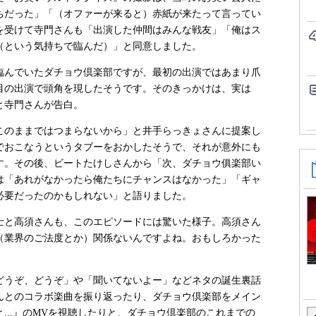
ちだった」「（オファーが来ると）赤紙が来たって言ってい
を受けて寺門さんも「出演した仲間はみんな戦友」「俺はス
（という気持ちで臨んだ）」と同意しました。
んでいたダチョウ倶楽部ですが、最初の出演ではあまり爪
回目の出演で頭角を現したそうです。そのきっかけは、実は
と寺門さんが告白。
のままではつまらないから」と井手らっきょさんに提案し
でおこなうというタブーをおかしたそうで、それが意外にも
す。その後、ビートたけしさんから「次、ダチョウ俱楽部い
は「あれがなかったら俺たちにチャンスはなかった」「ギャ
必要だったのかもしれない」と語りました。
と高須さんも、このエピソードには驚いた様子。高須さん
（業界のご法度とか）関係ないんですよね。おもしろかった
うぞ、どうぞ」や「聞いてないよー」などネタの誕生裏話
んとのコラボ楽曲を振り返ったり、ダチョウ倶楽部をメイン
...』のMVを視聴したりと、ダチョウ倶楽部のこれまでの