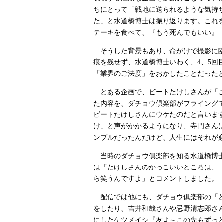
ちにとって「戦地に送られるような気持
た」と水道橋博士は振り返ります。これ
テーキを食べて、『もう死んでもいい』
そうした背景もあり、命がけで撮影に臨
痕を残せず、水道橋博士いわく、4、5
「業界のご法度」をおかしたことだった
とある企画で、ビートたけしさんが「こ
た内容を、ダチョウ倶楽部がフライング
ビートたけしさんにウケたのだと言いま
け」と声がかかるようになり、寺門さん
ンブルだったんだけど、人生にはそれが
当時のダチョウ俱楽部を知る水道橋博士
は「たけしさんのかっこいいところは、
ら笑うんですよ」とコメントしました。
配信では他にも、ダチョウ俱楽部の「ど
をしたり、吉井和哉さんや忌野清志郎さ
にしたケツメイシ『友よ～この先もずっと