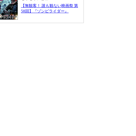
【無観客！ 誰も観ない映画祭 第
58回】『ゾンビライダー』