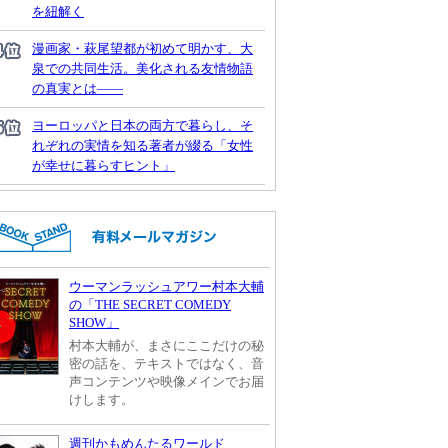
を紐解く
漫画家・萩尾望都が初めて明かす、大
泉での共同生活。美化される友情物語
の真実とは――
ヨーロッパと日本の両方で暮らし、そ
れぞれの実情を知る著者が綴る「女性
が幸せに暮らすヒント」
ウーマンラッシュアワー村本大輔
の「THE SECRET COMEDY
SHOW」
村本大輔が、まさにここだけの秘
密の話を、テキストではなく、音
声コンテンツや映像メインでお届
けします。
週刊かもめんたるワールド