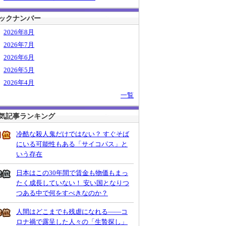
ックナンバー
2026年8月
2026年7月
2026年6月
2026年5月
2026年4月
一覧
気記事ランキング
冷酷な殺人鬼だけではない？ すぐそば
にいる可能性もある「サイコパス」と
いう存在
日本はこの30年間で賃金も物価もまっ
たく成長していない！ 安い国となりつ
つある中で何をすべきなのか？
人間はどこまでも残虐になれる――コ
ロナ禍で露呈した人々の「生贄探し」