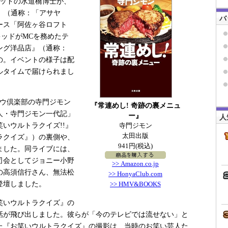
キッドの水道橋博士が、
7」（通称：「アサヤ
バ
ース「阿佐ヶ谷ロフト
ッドがMCを務めたテ
ング洋品店』（通称：
の。イベントの様子は配
ルタイムで届けられまし
ウ倶楽部の寺門ジモン
『常連めし! 奇跡の裏メニュ
人・寺門ジモン一代記」
ー』
人
いウルトラクイズ!!』
寺門ジモン
太田出版
ラクイズ』）の裏側や、
941円(税込)
ました。同ライブには、
司会としてジョニー小野
>> Amazon.co.jp
の高須信行さん、無法松
>> HonyaClub.com
登壇しました。
>> HMV&BOOKS
笑いウルトラクイズ』の
話が飛び出しました。彼らが「今のテレビでは流せない」と
た『お笑いウルトラクイズ』の撮影は、当時のお笑い芸人た