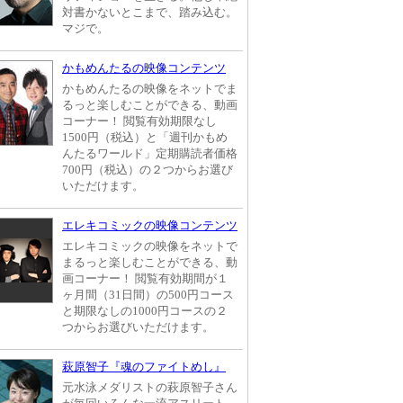
対書かないとこまで、踏み込む。
マジで。
かもめんたるの映像コンテンツ
かもめんたるの映像をネットでま
るっと楽しむことができる、動画
コーナー！ 閲覧有効期限なし
1500円（税込）と「週刊かもめ
んたるワールド」定期購読者価格
700円（税込）の２つからお選び
いただけます。
エレキコミックの映像コンテンツ
エレキコミックの映像をネットで
まるっと楽しむことができる、動
画コーナー！ 閲覧有効期間が１
ヶ月間（31日間）の500円コース
と期限なしの1000円コースの２
つからお選びいただけます。
萩原智子『魂のファイトめし』
元水泳メダリストの萩原智子さん