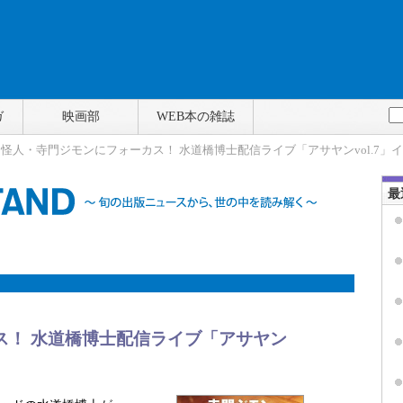
ガ
映画部
WEB本の雑誌
> 怪人・寺門ジモンにフォーカス！ 水道橋博士配信ライブ「アサヤンvol.7」
最
ス！ 水道橋博士配信ライブ「アサヤン