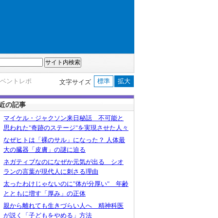
イベントレポ
標準
拡大
文字サイズ
近の記事
マイケル・ジャクソン来日秘話 不可能と
思われた"奇跡のステージ"を実現させた人々
なぜヒトは「裸のサル」になった？ 人体最
大の臓器「皮膚」の謎に迫る
ネガティブなのになぜか元気が出る シオ
ランの言葉が現代人に刺さる理由
太ったわけじゃないのに"体が分厚い" 年齢
とともに増す「厚み」の正体
親から離れても生きづらい人へ 精神科医
が説く「子どもをやめる」方法