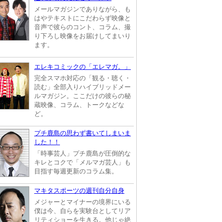
メールマガジンでありながら、も
はやテキストにこだわらず映像と
音声で彼らのコント、コラム、撮
り下ろし映像をお届けしてまいり
ます。
エレキコミックの「エレマガ。」
完全スマホ対応の「観る・聴く・
読む」全部入りハイブリッドメー
ルマガジン。ここだけの彼らの秘
蔵映像、コラム、トークなどな
ど。
プチ鹿島の思わず書いてしまいま
した！！
「時事芸人」プチ鹿島が圧倒的な
キレとコクで「メルマガ芸人」も
目指す毎週更新のコラム集。
マキタスポーツの週刊自分自身
メジャーとマイナーの境界にいる
僕は今、自らを実験台としてリア
リティショーを生きる。他じゃ絶