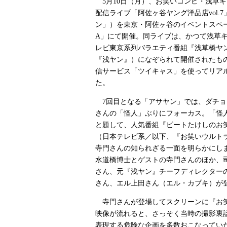
5月10日（月）、お笑いコンビ・浅草
配信ライブ「阿佐ヶ谷ヤング洋品店vol.
ン」）を東京・阿佐ヶ谷のイベントスペ
A」にて開催。同ライブは、かつて浅草キ
レビ東京系列バラエティ番組『浅草橋ヤ
『浅ヤン』）になぞられて開催されたも
信サービス「ツイキャス」を使ってリア
た。
7回目となる「アサヤン」では、ダチョ
さんの「怪人」ぶりにフォーカス。「怪
と題して、人気番組『ビートたけしのお笑
（日本テレビ系／以下、『お笑いウルト
寺門さんの知られざる一面を明らかにし
水道橋博士とゲストの寺門さんのほか、
さん、元『浅ヤン』チーフディレクター
さん、エル上田さん（エル・カブキ）が
寺門さんが登場してスクリーンに『お
映像が流れると、さっそく当時の撮影裏
表現する危険な企画を多数おこなってい