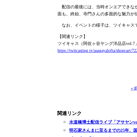
配信の最後には、当時オンエアできなか
面も。終始、寺門さんの多面的な魅力が
なお、イベントの様子は、ツイキャスで5
【関連リンク】
ツイキャス（阿佐ヶ谷ヤング洋品店vol.7
https://twitcasting.tv/asagayalofta/shopcart/7
«
関連リンク
水道橋博士配信ライブ「アサヤンvo
明石家さんまに至るまでの25年、