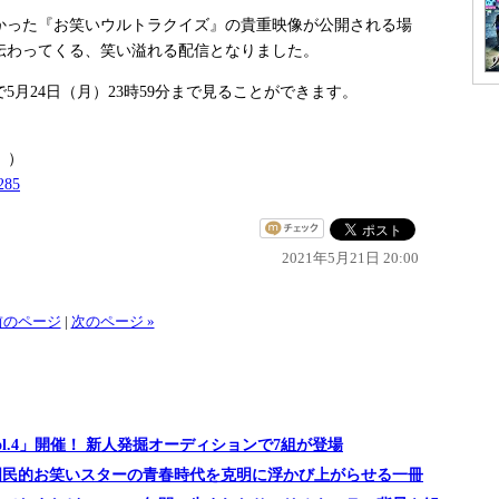
った『お笑いウルトラクイズ』の貴重映像が公開される場
伝わってくる、笑い溢れる配信となりました。
月24日（月）23時59分まで見ることができます。
」）
2285
2021年5月21日 20:00
 前のページ
|
次のページ »
l.4」開催！ 新人発掘オーディションで7組が登場
国民的お笑いスターの青春時代を克明に浮かび上がらせる一冊