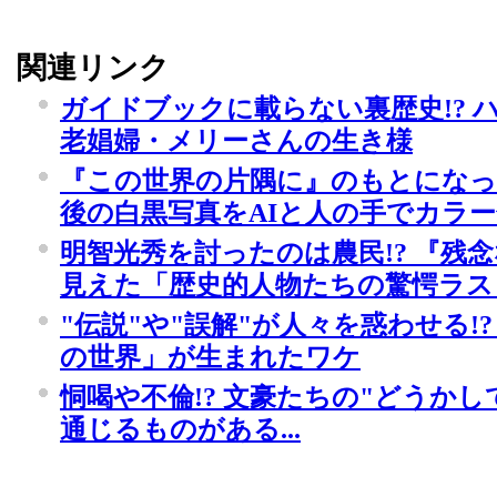
関連リンク
ガイドブックに載らない裏歴史!? 
老娼婦・メリーさんの生き様
『この世界の片隅に』のもとになっ
後の白黒写真をAIと人の手でカラー
明智光秀を討ったのは農民!? 『残
見えた「歴史的人物たちの驚愕ラス
"伝説"や"誤解"が人々を惑わせる!
の世界」が生まれたワケ
恫喝や不倫!? 文豪たちの"どうか
通じるものがある...