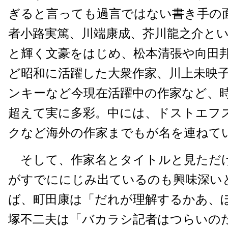
ぎると言っても過言ではない書き手の
者小路実篤、川端康成、芥川龍之介と
と輝く文豪をはじめ、松本清張や向田
ど昭和に活躍した大衆作家、川上未映
ンキーなど今現在活躍中の作家など、
超えて実に多彩。中には、ドストエフ
クなど海外の作家までもが名を連ねて
そして、作家名とタイトルと見ただ
がすでににじみ出ているのも興味深い
ば、町田康は「だれが理解するかあ、
塚不二夫は「バカラシ記者はつらいの