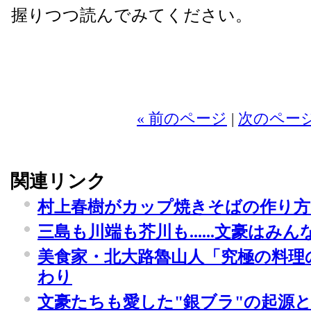
握りつつ読んでみてください。
2
« 前のページ
|
次のページ
関連リンク
村上春樹がカップ焼きそばの作り方
三島も川端も芥川も......文豪はみ
美食家・北大路魯山人「究極の料理
わり
文豪たちも愛した"銀ブラ"の起源