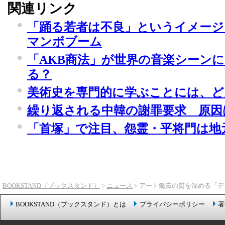
関連リンク
「踊る若者は不良」というイメージ 
マンボブーム
「AKB商法」が世界の音楽シーン
る？
美術史を専門的に学ぶことには、ど
繰り返される中韓の謝罪要求 原因
「首塚」で注目、怨霊・平将門は地
BOOKSTAND（ブックスタンド）
>
ニュース
> アート鑑賞の質を深める「
BOOKSTAND（ブックスタンド）とは
プライバシーポリシー
著