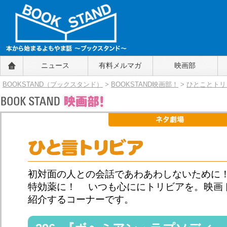
BOOKSTAND（ブックスタンド）
ニュース
有料メルマガ
映画部
～本から始まるよもやま話～
BOOKSTAND（ブ
BOOKSTAND（ブックスタンド）
>
BOOKSTAND映画部！
>
ひとことトリ
ックスタンド）
初対面の人との会話であわあわしないために
特効薬に！ いつも心ににトリビアを。映画
紹介するコーナーです。