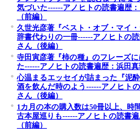
気づいた------アノヒトの読書遍
（前編）
久世光彦著『ベスト・オブ・マイ・
辞書代わりの一冊------アノヒト
さん（後編）
寺田寅彦著『柿の種』のフレーズに
た------アノヒトの読書遍歴：浜
心温まるエッセイが詰まった『泥
酒を飲んだ時のよう------アノヒ
さん（後編）
1カ月の本の購入数は50冊以上、時
古本屋巡りも------アノヒトの読
（前編）