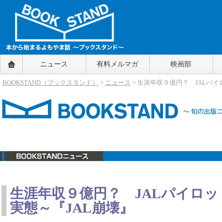
BOOKSTAND（ブックスタンド）
ニュース
有料メルマガ
映画部
～本から始まるよもやま話～
BOOKSTAND（ブ
BOOKSTAND（ブックスタンド）
>
ニュース
> 生涯年収９億円？ JALパ
ックスタンド）
ニュース
生涯年収９億円？ JALパイロ
実態～『JAL崩壊』