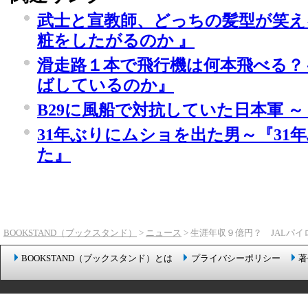
武士と宣教師、どっちの髪型が笑え
粧をしたがるのか 』
滑走路１本で飛行機は何本飛べる？
ばしているのか』
B29に風船で対抗していた日本軍 ～
31年ぶりにムショを出た男～『31
た』
BOOKSTAND（ブックスタンド）
>
ニュース
> 生涯年収９億円？ JALパ
BOOKSTAND（ブックスタンド）とは
プライバシーポリシー
著