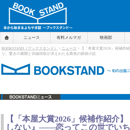
BOOKSTAND（ブックスタンド）
ニュース
有料メルマガ
映画部
～本から始まるよもやま話～
BOOKSTAND（ブ
BOOKSTAND（ブックスタンド）
>
ニュース
> 【「本屋大賞2026」候
ックスタンド）
リ。驚きの展開と伏線回収が冴えわたる異色の探偵小説
ニュース
【「本屋大賞2026」候補作紹介
しない』――恋ってこの世でい