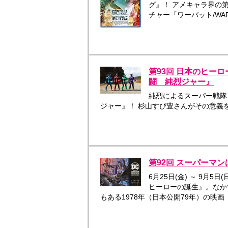
グ』！ アメキャラ界の
チャー「ワーバット/WA
第93回 日本のヒー
闘 純烈ジャー』
純烈によるスーパー戦隊
ジャー』！ 杉山すぴ豊さんがその意義
第92回 スーパーマ
6月25日(金) ～ 9月
ヒーローの誕生』。なか
もある1978年（日本公開79年）の映