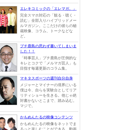
エレキコミックの「エレマガ。」
完全スマホ対応の「観る・聴く・
読む」全部入りハイブリッドメー
ルマガジン。ここだけの彼らの秘
蔵映像、コラム、トークなどな
ど。
プチ鹿島の思わず書いてしまいま
した！！
「時事芸人」プチ鹿島が圧倒的な
キレとコクで「メルマガ芸人」も
目指す毎週更新のコラム集。
マキタスポーツの週刊自分自身
メジャーとマイナーの境界にいる
僕は今、自らを実験台としてリア
リティショーを生きる。他じゃ絶
対書かないとこまで、踏み込む。
マジで。
かもめんたるの映像コンテンツ
かもめんたるの映像をネットでま
るっと楽しむことができる、動画