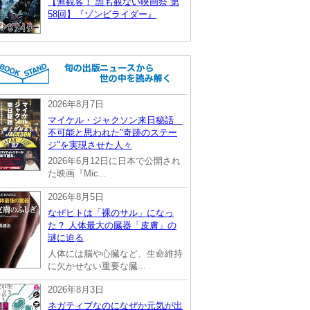
【無観客！ 誰も観ない映画祭 第
58回】『ゾンビライダー』
2026年8月7日
マイケル・ジャクソン来日秘話
不可能と思われた"奇跡のステー
ジ"を実現させた人々
2026年6月12日に日本で公開され
た映画『Mic...
2026年8月5日
なぜヒトは「裸のサル」になっ
た？ 人体最大の臓器「皮膚」の
謎に迫る
人体には脳や心臓など、生命維持
に欠かせない重要な臓...
2026年8月3日
ネガティブなのになぜか元気が出