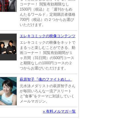
コーナー！ 閲覧有効期限なし
1500円（税込）と「週刊かもめ
んたるワールド」定期購読者価格
700円（税込）の２つからお選び
いただけます。
エレキコミックの映像コンテンツ
エレキコミックの映像をネットで
まるっと楽しむことができる、動
画コーナー！ 閲覧有効期間が１
ヶ月間（31日間）の500円コース
と期限なしの1000円コースの２
つからお選びいただけます。
萩原智子『魂のファイトめし』
元水泳メダリストの萩原智子さん
が毎回いろんな一流アスリート
と"食事"をテーマに対談していく
メールマガジン。
» 有料メルマガ一覧