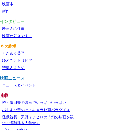
映画本
新作
■インタビュー
映画人の仕事
映画が好きです。
■ネタ劇場
ときめく英語
ひとことトリビア
特集＆まとめ
■映画ニュース
ニュースとイベント
■連載
続・鴇田崇の映画でいっぱいいっぱい！
杉山すぴ豊のアメキャラ映画パラダイス
怪獣酋長・天野ミチヒロの「幻の映画を観
た！怪獣怪人大集合」