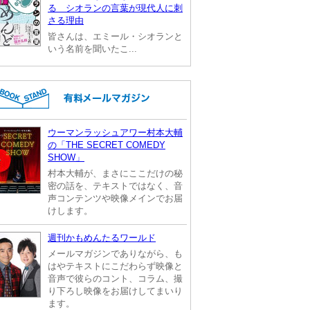
る シオランの言葉が現代人に刺
さる理由
皆さんは、エミール・シオランと
いう名前を聞いたこ...
ウーマンラッシュアワー村本大輔
の「THE SECRET COMEDY
SHOW」
村本大輔が、まさにここだけの秘
密の話を、テキストではなく、音
声コンテンツや映像メインでお届
けします。
週刊かもめんたるワールド
メールマガジンでありながら、も
はやテキストにこだわらず映像と
音声で彼らのコント、コラム、撮
り下ろし映像をお届けしてまいり
ます。