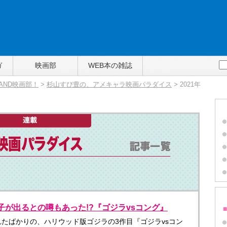
ガ
映画部
WEB本の雑誌
TAND映画部！
>
杉山すぴ豊の、アメキャラ映画パラダイス
> 2021年
っ子が出るとの噂もあった!?『ゴジラvsコング』
発売されたばかりの、ハリウッド版ゴジラの3作目『ゴジラvsコン