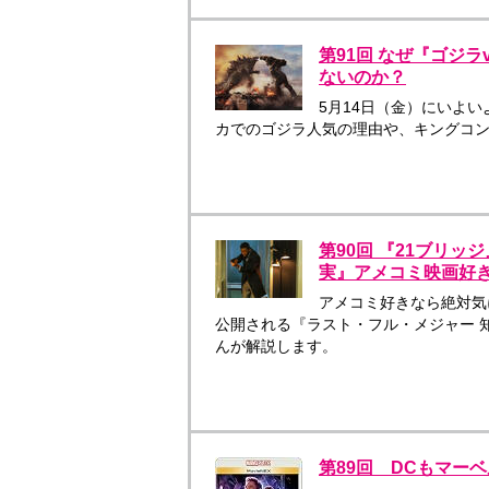
第91回 なぜ『ゴジ
ないのか？
5月14日（金）にいよい
カでのゴジラ人気の理由や、キングコン
第90回 『21ブリ
実』アメコミ映画好き
アメコミ好きなら絶対気
公開される『ラスト・フル・メジャー 
んが解説します。
第89回 DCもマー