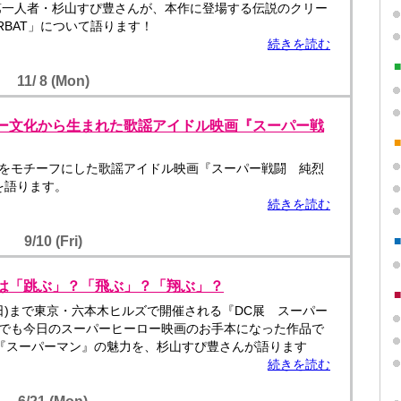
第一人者・杉山すぴ豊さんが、本作に登場する伝説のクリー
RBAT」について語ります！
続きを読む
11/ 8 (Mon)
ロー文化から生まれた歌謡アイドル映画『スーパー戦
をモチーフにした歌謡アイドル映画『スーパー戦闘 純烈
を語ります。
続きを読む
9/10 (Fri)
ンは「跳ぶ」？「飛ぶ」？「翔ぶ」？
5日(日)まで東京・六本木ヒルズで開催される『DC展 スーパー
でも今日のスーパーヒーロー映画のお手本になった作品で
画『スーパーマン』の魅力を、杉山すぴ豊さんが語ります
続きを読む