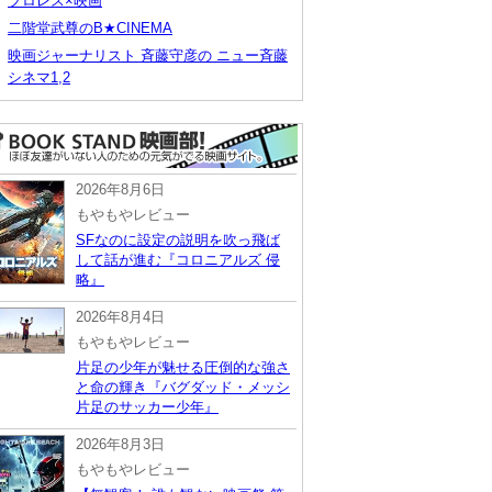
プロレス×映画
二階堂武尊のB★CINEMA
映画ジャーナリスト 斉藤守彦の ニュー斉藤
シネマ1,2
2026年8月6日
もやもやレビュー
SFなのに設定の説明を吹っ飛ば
して話が進む『コロニアルズ 侵
略』
2026年8月4日
もやもやレビュー
片足の少年が魅せる圧倒的な強さ
と命の輝き『バグダッド・メッシ
片足のサッカー少年』
2026年8月3日
もやもやレビュー