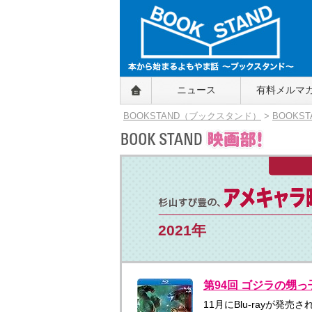
BOOKSTAND（ブックスタンド）
ニュース
有料メルマ
～本から始まるよもやま話～
BOOKSTAND（ブ
BOOKSTAND（ブックスタンド）
>
BOOKS
ックスタンド）
2021年
第94回 ゴジラの甥
11月にBlu-rayが