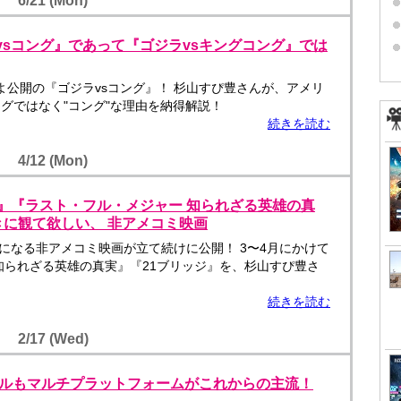
6/21 (Mon)
ラvsコング』であって『ゴジラvsキングコング』では
よ公開の『ゴジラvsコング』！ 杉山すぴ豊さんが、アメリ
グではなく"コング"な理由を納得解説！
続きを読む
4/12 (Mon)
ッジ』『ラスト・フル・メジャー 知られざる英雄の真
に観て欲しい、 非アメコミ映画
になる非アメコミ映画が立て続けに公開！ 3〜4月にかけて
知られざる英雄の真実』『21ブリッジ』を、杉山すぴ豊さ
続きを読む
2/17 (Wed)
ベルもマルチプラットフォームがこれからの主流！