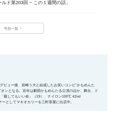
ルド第203回 ~ この１週間の話」
号別一覧
しデビュー後、岩崎う大と結成したお笑いコンビ“かもめんた
ンピオンとなる。近年は劇団かもめんたる公演のほか、舞台、ド
してもいい命」（19）、ナイロン100℃ 42nd
オーナーとしてマキオカリーを三軒茶屋に出店中。