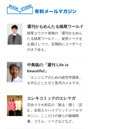
週刊かもめんたる槙尾ワールド
槙尾ユウスケ単独の「週刊かもめん
たる槙尾ワールド」。徒然トークを
お届けしつつ、定期的にユーザーと
のオフ会も。
中島聡の「週刊 Life is
beautiful」
「エンジニアのための経営学講座」
を中心としたゼミ形式のメルマガ。
エレキコミックのエレマガ
完全スマホ対応の「観る・聴く・読
む」全部入りハイブリッドメールマ
ガジン。ここだけの彼らの秘蔵映
像、コラム、トークなどなど。