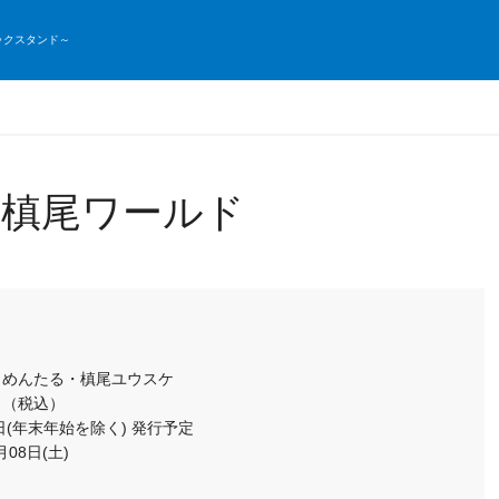
ックスタンド～
る槙尾ワールド
もめんたる・槙尾ユウスケ
月 （税込）
日(年末年始を除く) 発行予定
月08日(土)