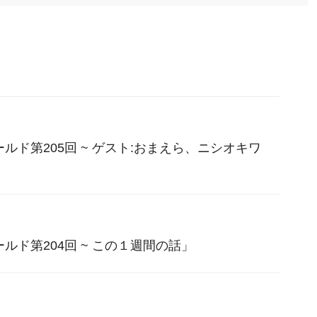
ルド第205回 ~ ゲスト:おまえら、ニシオキワ
ルド第204回 ~ この１週間の話」