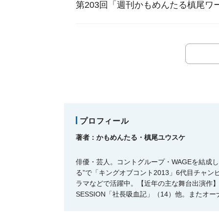
第203回「週刊かもめんたる槙尾ワー
プロフィール
著者：かもめんたる・槙尾ユウスケ
俳優・芸人。コントグループ・WAGEを結成
る”で「キングオブコント2013」6代目チャ
ラマなどで活躍中。【近年の主な舞台出演作】「殺
SESSION「社長吸血記」（14）他。また