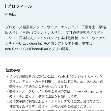
プロフィール
中島聡
ブロガー／起業家／ソフトウェア・エンジニア、工学修士（早稲
田大学）／MBA（ワシントン大学）。 NTT通信研究所／マイク
ロソフト日本法人／マイクロソフト本社勤務後、ソフトウェアベ
ンチャーUIEvolution Inc.を米国シアトルで起業。現在は
neu.Pen LLCでiPhone/iPadアプリの開発。
注意事項
メルマガ購読料のお支払いには、PayPal（クレジットカード、V
プリカ、デビットカード利用）、またはドコモ、au、SoftBankの
携帯キャリア決済がご利用いただけます。
携帯メール、フリーメールをご利用の方は、「webdoku.jp」から
のメールが届くよう事前に設定をお願いします。
受信文字数に制限があるメールアドレスでは全文が受信できない
可能性があります。受信メールの設定をご確認ください。