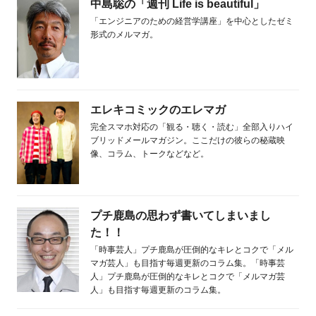
中島聡の「週刊 Life is beautiful」
「エンジニアのための経営学講座」を中心としたゼミ
形式のメルマガ。
エレキコミックのエレマガ
完全スマホ対応の「観る・聴く・読む」全部入りハイ
ブリッドメールマガジン。ここだけの彼らの秘蔵映
像、コラム、トークなどなど。
プチ鹿島の思わず書いてしまいまし
た！！
「時事芸人」プチ鹿島が圧倒的なキレとコクで「メル
マガ芸人」も目指す毎週更新のコラム集。「時事芸
人」プチ鹿島が圧倒的なキレとコクで「メルマガ芸
人」も目指す毎週更新のコラム集。