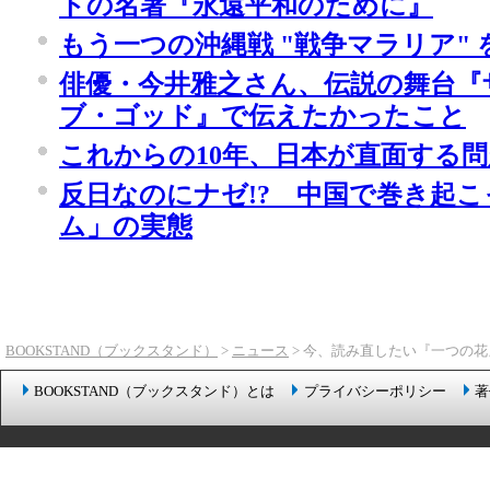
トの名著『永遠平和のために』
もう一つの沖縄戦 "戦争マラリア"
俳優・今井雅之さん、伝説の舞台『
ブ・ゴッド』で伝えたかったこと
これからの10年、日本が直面する
反日なのにナゼ!? 中国で巻き起
ム」の実態
BOOKSTAND（ブックスタンド）
>
ニュース
> 今、読み直したい『一つの
BOOKSTAND（ブックスタンド）とは
プライバシーポリシー
著