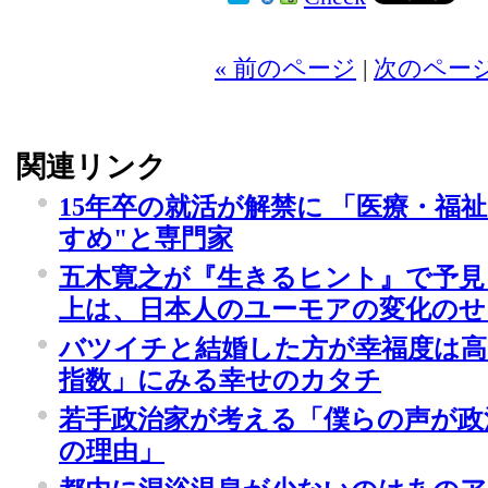
« 前のページ
|
次のページ
関連リンク
15年卒の就活が解禁に 「医療・福
すめ"と専門家
五木寛之が『生きるヒント』で予見
上は、日本人のユーモアの変化のせ
バツイチと結婚した方が幸福度は高
指数」にみる幸せのカタチ
若手政治家が考える「僕らの声が政
の理由」