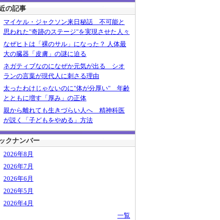
近の記事
マイケル・ジャクソン来日秘話 不可能と
思われた"奇跡のステージ"を実現させた人々
なぜヒトは「裸のサル」になった？ 人体最
大の臓器「皮膚」の謎に迫る
ネガティブなのになぜか元気が出る シオ
ランの言葉が現代人に刺さる理由
太ったわけじゃないのに"体が分厚い" 年齢
とともに増す「厚み」の正体
親から離れても生きづらい人へ 精神科医
が説く「子どもをやめる」方法
ックナンバー
2026年8月
2026年7月
2026年6月
2026年5月
2026年4月
一覧