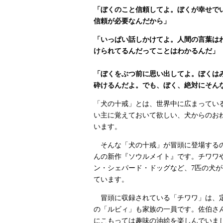
「ぼくのこと信頼してよ。ぼくが幸せで
信頼が必要なんだから」
「いっぱい話しかけてよ。人間の言葉は
けられてるんだってことはわかるんだ」
「ぼくをぶつ前に思い出してよ。ぼくは
砕けるんだよ。でも、ぼく、絶対にそん
「犬の十戒」とは、世界中に広まってい
い主に覚えておいて欲しい、犬からのお
います。
そんな「犬の十戒」が冒頭に登場する
んの新作『ソウルメイト』です。チワワ
ン・シェパード・ドッグなど、7匹の犬
ています。
冒頭に収録されている「チワワ」は、定
の「ルビィ」も家族の一員です。佐伯さ
にこもっては趣味の油絵を楽しんでいま