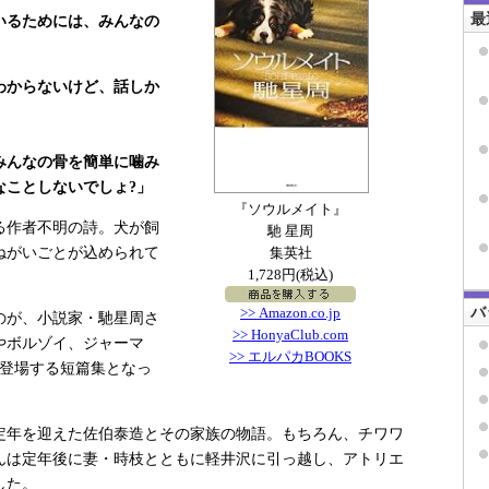
最
いるためには、みんなの
わからないけど、話しか
みんなの骨を簡単に噛み
なことしないでしょ?」
『ソウルメイト』
る作者不明の詩。犬が飼
馳 星周
ねがいごとが込められて
集英社
1,728円(税込)
バ
>> Amazon.co.jp
のが、小説家・馳星周さ
>> HonyaClub.com
やボルゾイ、ジャーマ
>> エルパカBOOKS
が登場する短篇集となっ
年を迎えた佐伯泰造とその家族の物語。もちろん、チワワ
んは定年後に妻・時枝とともに軽井沢に引っ越し、アトリエ
した。