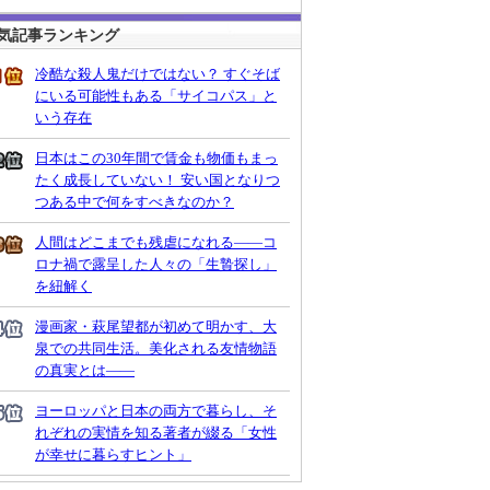
気記事ランキング
冷酷な殺人鬼だけではない？ すぐそば
にいる可能性もある「サイコパス」と
いう存在
日本はこの30年間で賃金も物価もまっ
たく成長していない！ 安い国となりつ
つある中で何をすべきなのか？
人間はどこまでも残虐になれる――コ
ロナ禍で露呈した人々の「生贄探し」
を紐解く
漫画家・萩尾望都が初めて明かす、大
泉での共同生活。美化される友情物語
の真実とは――
ヨーロッパと日本の両方で暮らし、そ
れぞれの実情を知る著者が綴る「女性
が幸せに暮らすヒント」