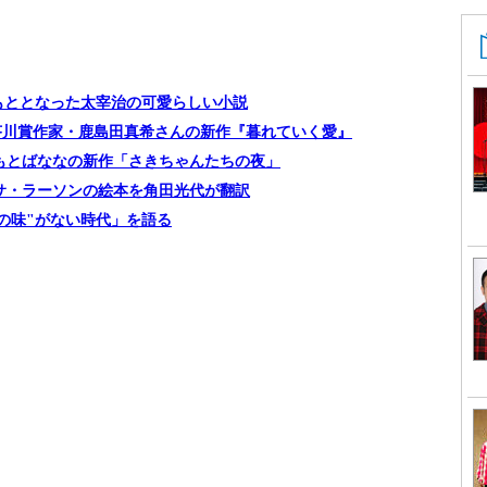
もととなった太宰治の可愛らしい小説
芥川賞作家・鹿島田真希さんの新作『暮れていく愛』
もとばななの新作「さきちゃんたちの夜」
サ・ラーソンの絵本を角田光代が翻訳
の味"がない時代」を語る