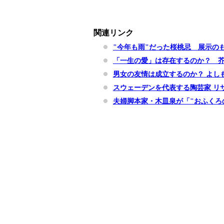
関連リンク
"今年も雨"だった桜桃忌 展示の
「一生の愛」は存在するのか？ 
男女の友情は成立するのか？ よし
スウェーデンを代表する陶芸家 リ
夫婦脚本家・木皿泉が「"おふくろ