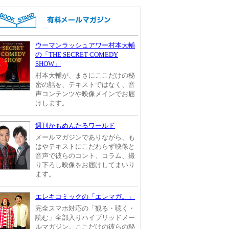
ウーマンラッシュアワー村本大輔
の「THE SECRET COMEDY
SHOW」
村本大輔が、まさにここだけの秘
密の話を、テキストではなく、音
声コンテンツや映像メインでお届
けします。
週刊かもめんたるワールド
メールマガジンでありながら、も
はやテキストにこだわらず映像と
音声で彼らのコント、コラム、撮
り下ろし映像をお届けしてまいり
ます。
エレキコミックの「エレマガ。」
完全スマホ対応の「観る・聴く・
読む」全部入りハイブリッドメー
ルマガジン。ここだけの彼らの秘