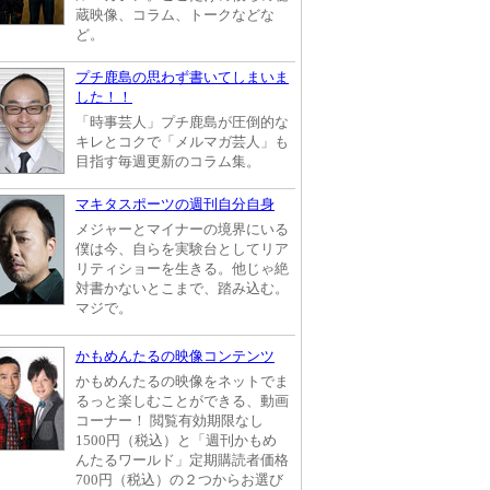
蔵映像、コラム、トークなどな
ど。
プチ鹿島の思わず書いてしまいま
した！！
「時事芸人」プチ鹿島が圧倒的な
キレとコクで「メルマガ芸人」も
目指す毎週更新のコラム集。
マキタスポーツの週刊自分自身
メジャーとマイナーの境界にいる
僕は今、自らを実験台としてリア
リティショーを生きる。他じゃ絶
対書かないとこまで、踏み込む。
マジで。
かもめんたるの映像コンテンツ
かもめんたるの映像をネットでま
るっと楽しむことができる、動画
コーナー！ 閲覧有効期限なし
1500円（税込）と「週刊かもめ
んたるワールド」定期購読者価格
700円（税込）の２つからお選び