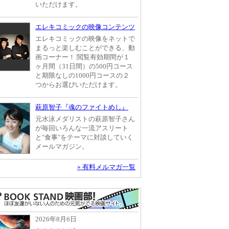
いただけます。
エレキコミックの映像コンテンツ
エレキコミックの映像をネットで
まるっと楽しむことができる、動
画コーナー！ 閲覧有効期間が１
ヶ月間（31日間）の500円コース
と期限なしの1000円コースの２
つからお選びいただけます。
萩原智子『魂のファイトめし』
元水泳メダリストの萩原智子さん
が毎回いろんな一流アスリート
と"食事"をテーマに対談していく
メールマガジン。
» 有料メルマガ一覧
2026年8月6日