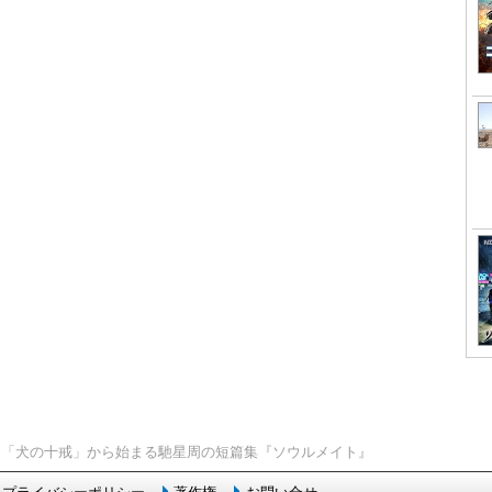
> 「犬の十戒」から始まる馳星周の短篇集『ソウルメイト』