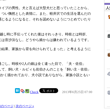
人
イプの男性。犬と言えば大型犬だと思っていたことから、
、つい憮然とした表情に。また、軽井沢での生活を選んだの
感じるようになると、それを認めないようにつとめていたり
越し時に手伝ってくれた後はそれっきり。時枝とは時折、
には音沙汰なし。どうやら娘からは嫌われているようです。
の結果、家族から背を向けられてしまった」と考えるように
ごし。時枝や2人の娘は全く違った目で、「夫・佐伯」
して、飼い犬・ルビィも佐伯さんのことを「飼い主・佐伯」
様も細かく描かれており、犬小説でありながら、家族小説ともい
Check
2013年6月25日 07:00
 前のページ
|
次のページ »