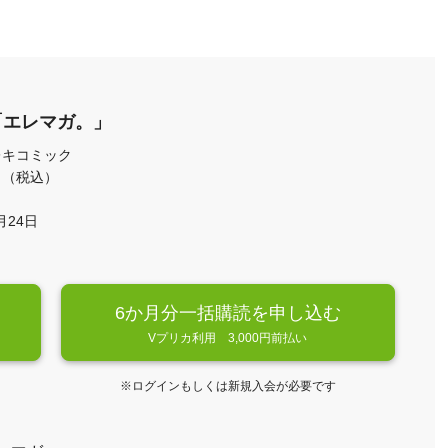
「エレマガ。」
レキコミック
月 （税込）
月24日
6か月分一括購読を申し込む
Vプリカ利用 3,000円前払い
※ログインもしくは新規入会が必要です