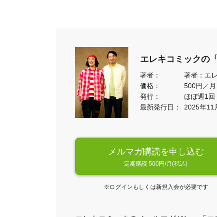
エレキコミックの
著者：
著者：エ
価格：
500円／
発行：
ほぼ週1回
最新発行日：
2025年11
メルマガ購読を申し込む
定期購読 500円/月(税込)
※ログインもしくは新規入会が必要です