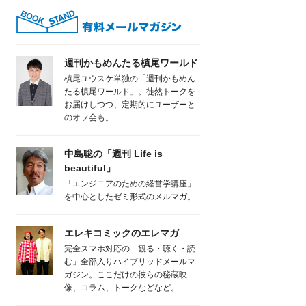
週刊かもめんたる槙尾ワールド
槙尾ユウスケ単独の「週刊かもめん
たる槙尾ワールド」。徒然トークを
お届けしつつ、定期的にユーザーと
のオフ会も。
中島聡の「週刊 Life is
beautiful」
「エンジニアのための経営学講座」
を中心としたゼミ形式のメルマガ。
エレキコミックのエレマガ
完全スマホ対応の「観る・聴く・読
む」全部入りハイブリッドメールマ
ガジン。ここだけの彼らの秘蔵映
像、コラム、トークなどなど。