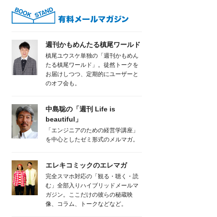
週刊かもめんたる槙尾ワールド
槙尾ユウスケ単独の「週刊かもめん
たる槙尾ワールド」。徒然トークを
お届けしつつ、定期的にユーザーと
のオフ会も。
中島聡の「週刊 Life is
beautiful」
「エンジニアのための経営学講座」
を中心としたゼミ形式のメルマガ。
エレキコミックのエレマガ
完全スマホ対応の「観る・聴く・読
む」全部入りハイブリッドメールマ
ガジン。ここだけの彼らの秘蔵映
像、コラム、トークなどなど。