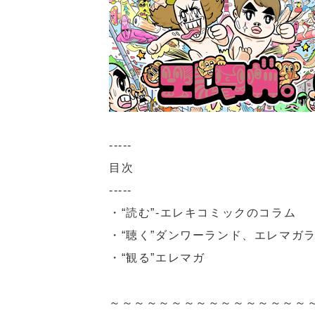
-----
目次
-----
・“読む”-エレキコミックのコラム
・“聴く”ダンワーランド、エレマガラ
・“観る”エレマガ
～～～～～～～～～～～～～～～～