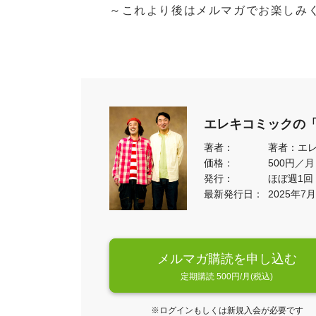
～これより後はメルマガでお楽しみ
エレキコミックの
著者：
著者：エ
価格：
500円／
発行：
ほぼ週1回
最新発行日：
2025年7
メルマガ購読を申し込む
定期購読 500円/月(税込)
※ログインもしくは新規入会が必要です