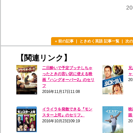
2
« 前の記事
ときめく英語 記事一覧
次の
【関連リンク】
二日酔いで予定ブッチしちゃ
兄
ったときの言い訳に使える映
ャ
画『ハングオーバー2』のセリ
20
フ
2016年11月17日11:08
イライラを発散できる『モン
映
スター上司』のセリフ。
困
2016年10月23日09:19
2