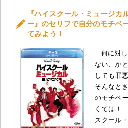
『ハイスクール・ミュージカ
ー』のセリフで自分のモチベ
てみよう！
何に対し
ない、か
しても罪
そんなと
のモチベ
くては！
スクール