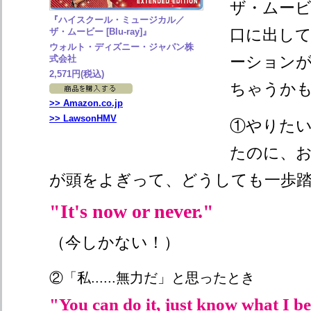
ザ・ムー
『ハイスクール・ミュージカル／
口に出し
ザ・ムービー [Blu-ray]』
ウォルト・ディズニー・ジャパン株
ーション
式会社
2,571円(税込)
ちゃうか
>> Amazon.co.jp
>> LawsonHMV
①やりた
たのに、
が頭をよぎって、どうしても一歩
"It's now or never."
（今しかない！）
②「私......無力だ」と思ったとき
"You can do it, just know what I be