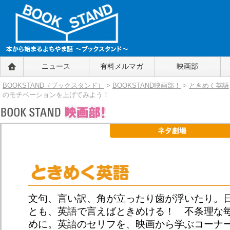
BOOKSTAND（ブックスタンド）
ニュース
有料メルマガ
映画部
～本から始まるよもやま話～
BOOKSTAND（ブ
BOOKSTAND（ブックスタンド）
>
BOOKSTAND映画部！
>
ときめく英語
ックスタンド）
のモチベーションを上げてみよう！
文句、言い訳、角が立ったり歯が浮いたり。
とも、英語で言えばときめける！ 不条理な
めに。英語のセリフを、映画から学ぶコーナ